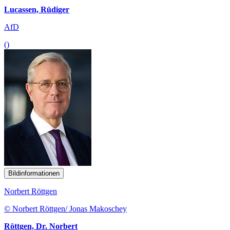
Lucassen, Rüdiger
AfD
()
Bildinformationen
Norbert Röttgen
© Norbert Röttgen/ Jonas Makoschey
Röttgen, Dr. Norbert