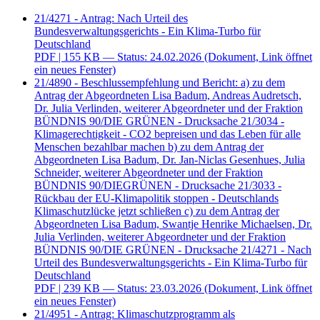
21/4271 - Antrag: Nach Urteil des
Bundesverwaltungsgerichts - Ein Klima-Turbo für
Deutschland
PDF
| 155 KB — Status: 24.02.2026
(Dokument, Link öffnet
ein neues Fenster)
21/4890 - Beschlussempfehlung und Bericht: a) zu dem
Antrag der Abgeordneten Lisa Badum, Andreas Audretsch,
Dr. Julia Verlinden, weiterer Abgeordneter und der Fraktion
BÜNDNIS 90/DIE GRÜNEN - Drucksache 21/3034 -
Klimagerechtigkeit - CO2 bepreisen und das Leben für alle
Menschen bezahlbar machen b) zu dem Antrag der
Abgeordneten Lisa Badum, Dr. Jan-Niclas Gesenhues, Julia
Schneider, weiterer Abgeordneter und der Fraktion
BÜNDNIS 90/DIEGRÜNEN - Drucksache 21/3033 -
Rückbau der EU-Klimapolitik stoppen - Deutschlands
Klimaschutzlücke jetzt schließen c) zu dem Antrag der
Abgeordneten Lisa Badum, Swantje Henrike Michaelsen, Dr.
Julia Verlinden, weiterer Abgeordneter und der Fraktion
BÜNDNIS 90/DIE GRÜNEN - Drucksache 21/4271 - Nach
Urteil des Bundesverwaltungsgerichts - Ein Klima-Turbo für
Deutschland
PDF
| 239 KB — Status: 23.03.2026
(Dokument, Link öffnet
ein neues Fenster)
21/4951 - Antrag: Klimaschutzprogramm als