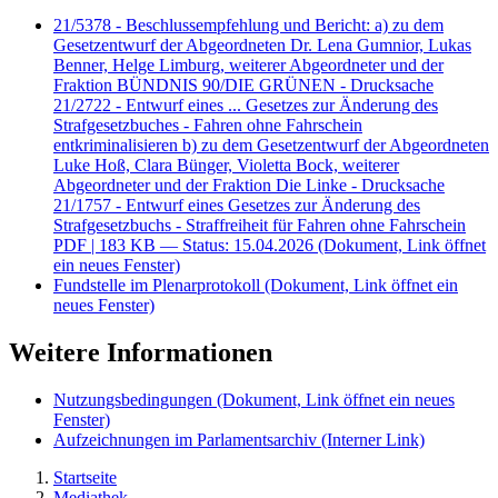
21/5378 - Beschlussempfehlung und Bericht: a) zu dem
Gesetzentwurf der Abgeordneten Dr. Lena Gumnior, Lukas
Benner, Helge Limburg, weiterer Abgeordneter und der
Fraktion BÜNDNIS 90/DIE GRÜNEN - Drucksache
21/2722 - Entwurf eines ... Gesetzes zur Änderung des
Strafgesetzbuches - Fahren ohne Fahrschein
entkriminalisieren b) zu dem Gesetzentwurf der Abgeordneten
Luke Hoß, Clara Bünger, Violetta Bock, weiterer
Abgeordneter und der Fraktion Die Linke - Drucksache
21/1757 - Entwurf eines Gesetzes zur Änderung des
Strafgesetzbuchs - Straffreiheit für Fahren ohne Fahrschein
PDF
| 183 KB — Status: 15.04.2026
(Dokument, Link öffnet
ein neues Fenster)
Fundstelle im Plenarprotokoll
(Dokument, Link öffnet ein
neues Fenster)
Weitere Informationen
Nutzungsbedingungen
(Dokument, Link öffnet ein neues
Fenster)
Aufzeichnungen im Parlamentsarchiv
(Interner Link)
Startseite
Mediathek