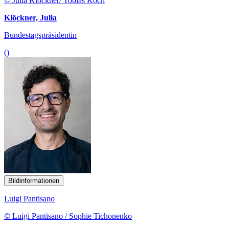
© Julia Klöckner/ Tobias Koch
Klöckner, Julia
Bundestagspräsidentin
()
Bildinformationen
Luigi Pantisano
© Luigi Pantisano / Sophie Tichonenko