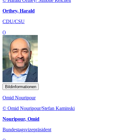
© Harald Orthey/ Simone Reichelt
Orthey, Harald
CDU/CSU
()
Bildinformationen
Omid Nouripour
© Omid Nouripour/Stefan Kaminski
Nouripour, Omid
Bundestagsvizepräsident