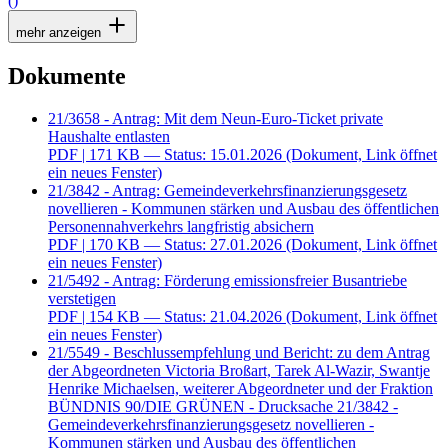
()
mehr anzeigen
Dokumente
21/3658 - Antrag: Mit dem Neun-Euro-Ticket private
Haushalte entlasten
PDF
| 171 KB — Status: 15.01.2026
(Dokument, Link öffnet
ein neues Fenster)
21/3842 - Antrag: Gemeindeverkehrsfinanzierungsgesetz
novellieren - Kommunen stärken und Ausbau des öffentlichen
Personennahverkehrs langfristig absichern
PDF
| 170 KB — Status: 27.01.2026
(Dokument, Link öffnet
ein neues Fenster)
21/5492 - Antrag: Förderung emissionsfreier Busantriebe
verstetigen
PDF
| 154 KB — Status: 21.04.2026
(Dokument, Link öffnet
ein neues Fenster)
21/5549 - Beschlussempfehlung und Bericht: zu dem Antrag
der Abgeordneten Victoria Broßart, Tarek Al-Wazir, Swantje
Henrike Michaelsen, weiterer Abgeordneter und der Fraktion
BÜNDNIS 90/DIE GRÜNEN - Drucksache 21/3842 -
Gemeindeverkehrsfinanzierungsgesetz novellieren -
Kommunen stärken und Ausbau des öffentlichen