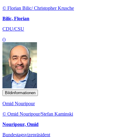
© Florian Bilic/ Christopher Krusche
Bilic, Florian
CDU/CSU
()
Bildinformationen
Omid Nouripour
© Omid Nouripour/Stefan Kaminski
Nouripour, Omid
Bundestagsvizepräsident