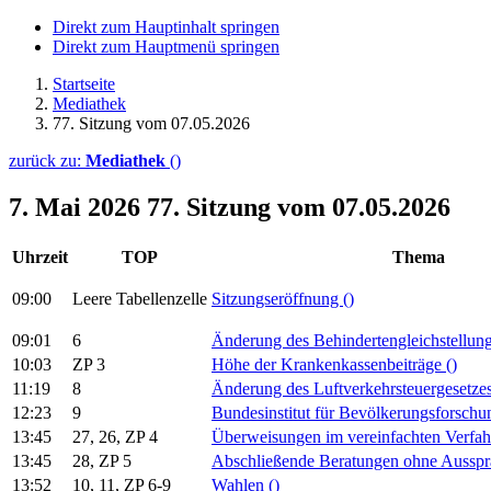
Direkt zum Hauptinhalt springen
Direkt zum Hauptmenü springen
Startseite
Mediathek
77. Sitzung vom 07.05.2026
zurück zu:
Mediathek
()
7. Mai 2026
77. Sitzung vom 07.05.2026
Uhrzeit
TOP
Thema
09:00
Leere Tabellenzelle
Sitzungseröffnung
()
09:01
6
Änderung des Behindertengleichstellun
10:03
ZP 3
Höhe der Krankenkassenbeiträge
()
11:19
8
Änderung des Luftverkehrsteuergesetze
12:23
9
Bundesinstitut für Bevölkerungsforsch
13:45
27, 26, ZP 4
Überweisungen im vereinfachten Verfa
13:45
28, ZP 5
Abschließende Beratungen ohne Aussp
13:52
10, 11, ZP 6-9
Wahlen
()