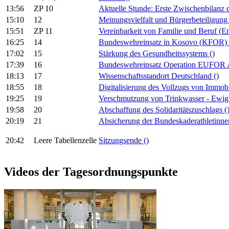
13:56
ZP 10
Aktuelle Stunde: Erste Zwischenbilan
15:10
12
Meinungsvielfalt und Bürgerbeteiligun
15:51
ZP 11
Vereinbarkeit von Familie und Beruf (En
16:25
14
Bundeswehreinsatz in Kosovo (KFOR)
17:02
15
Stärkung des Gesundheitssystems
()
17:39
16
Bundeswehreinsatz Operation EUF
18:13
17
Wissenschaftsstandort Deutschland
()
18:55
18
Digitalisierung des Vollzugs von Immob
19:25
19
Verschmutzung von Trinkwasser - Ewig
19:58
20
Abschaffung des Solidaritätszuschlags
(
20:19
21
Absicherung der Bundeskaderathletinne
20:42
Leere Tabellenzelle
Sitzungsende
()
Videos der Tagesordnungspunkte