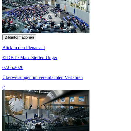
Bildinformationen
Blick in den Plenarsaal
© DBT / Marc-Steffen Unger
07.05.2026
Überweisungen im vereinfachten Verfahren
()