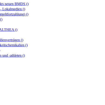
z des neuen BMDS
()
g - Lokalmedien
()
tgeltfortzahlung)
()
()
OR ALTHEA
()
ilienverträgen
()
keitschemikalien
()
)
n und -athleten
()