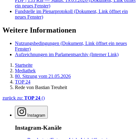
PDF
| 153 KB — Status: 19.05.2026
(Dokument, Link öffnet
ein neues Fenster)
Fundstelle im Plenarprotokoll
(Dokument, Link öffnet ein
neues Fenster)
Weitere Informationen
Nutzungsbedingungen
(Dokument, Link öffnet ein neues
Fenster)
Aufzeichnungen im Parlamentsarchiv
(Interner Link)
Startseite
Mediathek
80. Sitzung vom 21.05.2026
TOP 24
Rede von Bastian Treuheit
zurück zu:
TOP 24
()
Instagram
Instagram-Kanäle