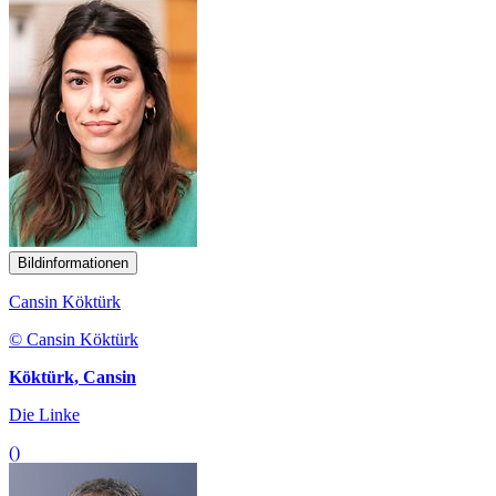
Bildinformationen
Cansin
Köktürk
© Cansin Köktürk
Köktürk, Cansin
Die Linke
()