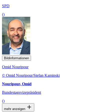
SPD
()
Bildinformationen
Omid Nouripour
© Omid Nouripour/Stefan Kaminski
Nouripour, Omid
Bundestagsvizepräsident
()
mehr anzeigen