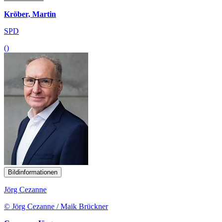
Kröber, Martin
SPD
()
Bildinformationen
Jörg Cezanne
© Jörg Cezanne / Maik Brückner