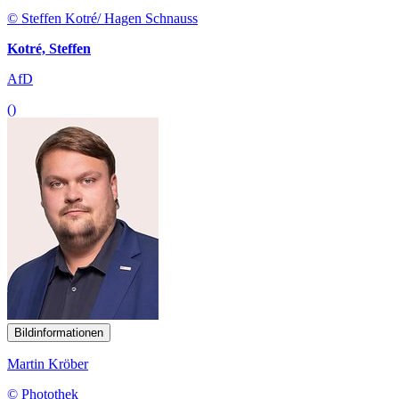
© Steffen Kotré/ Hagen Schnauss
Kotré, Steffen
AfD
()
Bildinformationen
Martin Kröber
© Photothek