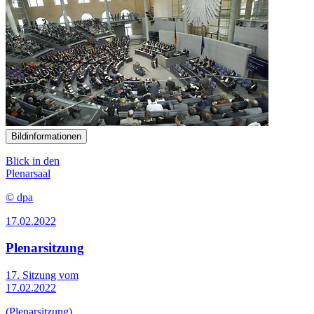
Bildinformationen
Blick in den
Plenarsaal
© dpa
17.02.2022
Plenarsitzung
17. Sitzung vom
17.02.2022
(Plenarsitzung)