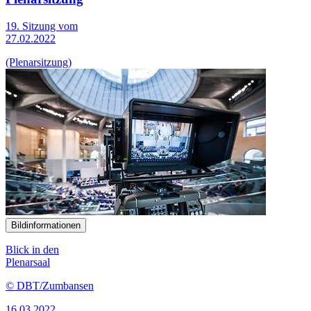
19. Sitzung vom
27.02.2022
(Plenarsitzung)
Bildinformationen
Blick in den
Plenarsaal
© DBT/Zumbansen
16.03.2022