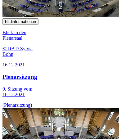
Bildinformationen
Blick in den
Plenarsaal
© DBT/ Sylvia
Bohn
16.12.2021
Plenarsitzung
9. Sitzung vom
16.12.2021
(Plenarsitzung)