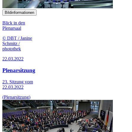
Bildinformationen
Blick in den
Plenarsaal
© DBT / Janine
Schmitz /
photothek
22.03.2022
Plenarsitzung
23. Sitzung vom
22.03.2022
(Plenarsitzung)