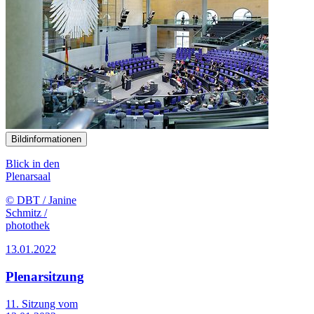
Bildinformationen
Blick in den
Plenarsaal
© DBT / Janine
Schmitz /
photothek
13.01.2022
Plenarsitzung
11. Sitzung vom