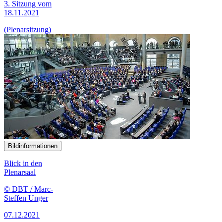
3. Sitzung vom
18.11.2021
(Plenarsitzung)
Bildinformationen
Blick in den
Plenarsaal
© DBT / Marc-
Steffen Unger
07.12.2021