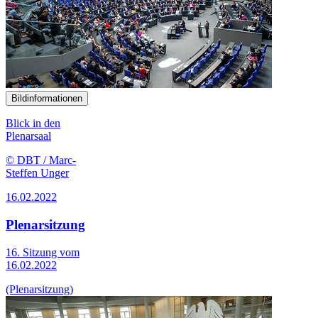
Bildinformationen
Blick in den
Plenarsaal
© DBT / Marc-
Steffen Unger
16.02.2022
Plenarsitzung
16. Sitzung vom
16.02.2022
(Plenarsitzung)