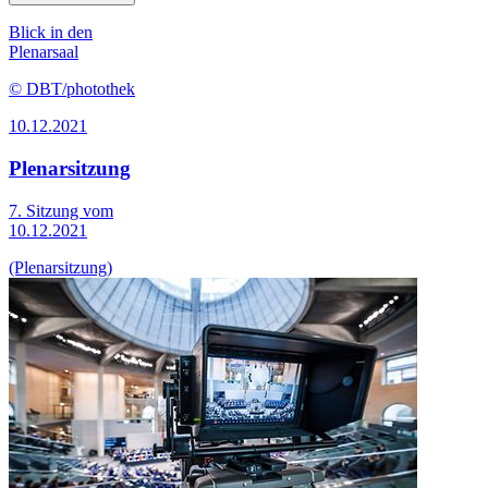
Blick in den
Plenarsaal
© DBT/photothek
10.12.2021
Plenarsitzung
7. Sitzung vom
10.12.2021
(Plenarsitzung)