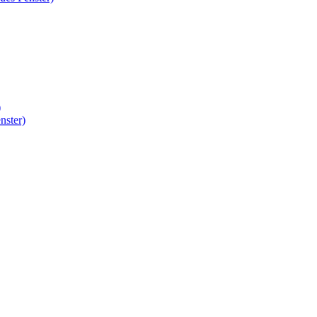
)
nster)