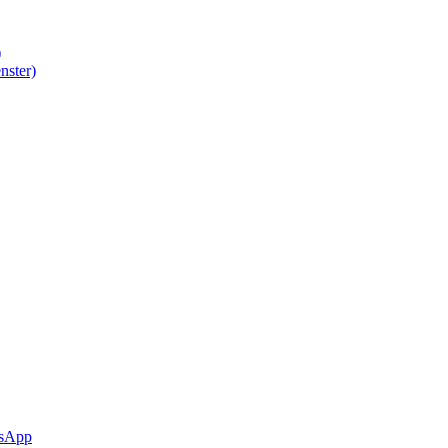
)
nster)
sApp