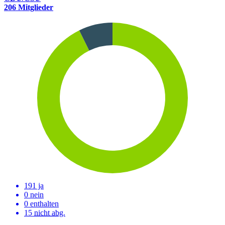
206 Mitglieder
191 ja
0 nein
0 enthalten
15
nicht abg.