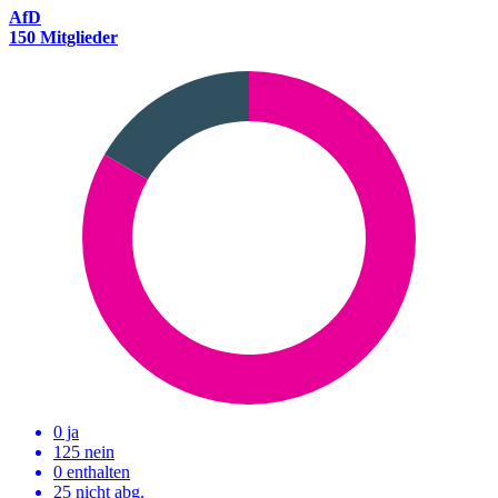
AfD
150 Mitglieder
0 ja
125 nein
0 enthalten
25
nicht abg.