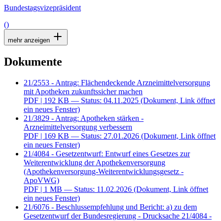
Bundestagsvizepräsident
()
mehr anzeigen
Dokumente
21/2553 - Antrag: Flächendeckende Arzneimittelversorgung
mit Apotheken zukunftssicher machen
PDF
| 192 KB — Status: 04.11.2025
(Dokument, Link öffnet
ein neues Fenster)
21/3829 - Antrag: Apotheken stärken -
Arzneimittelversorgung verbessern
PDF
| 169 KB — Status: 27.01.2026
(Dokument, Link öffnet
ein neues Fenster)
21/4084 - Gesetzentwurf: Entwurf eines Gesetzes zur
Weiterentwicklung der Apothekenversorgung
(Apothekenversorgung-Weiterentwicklungsgesetz -
ApoVWG)
PDF
| 1 MB — Status: 11.02.2026
(Dokument, Link öffnet
ein neues Fenster)
21/6076 - Beschlussempfehlung und Bericht: a) zu dem
Gesetzentwurf der Bundesregierung - Drucksache 21/4084 -