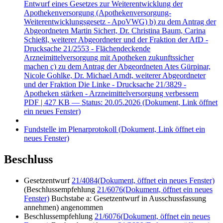
Entwurf eines Gesetzes zur Weiterentwicklung der
Apothekenversorgung (Apothekenversorgung-
Weiterentwicklungsgesetz - ApoVWG) b) zu dem Antrag der
Abgeordneten Martin Sichert, Dr. Christina Baum, Carina
Schießl, weiterer Abgeordneter und der Fraktion der AfD -
Drucksache 21/2553 - Flächendeckende
Arzneimittelversorgung mit Apotheken zukunftssicher
machen c) zu dem Antrag der Abgeordneten Ates Gürpinar,
Nicole Gohlke, Dr. Michael Arndt, weiterer Abgeordneter
und der Fraktion Die Linke - Drucksache 21/3829 -
Apotheken stärken - Arzneimittelversorgung verbessern
PDF
| 427 KB — Status: 20.05.2026
(Dokument, Link öffnet
ein neues Fenster)
Fundstelle im Plenarprotokoll
(Dokument, Link öffnet ein
neues Fenster)
Beschluss
Gesetzentwurf
21/4084
(Dokument, öffnet ein neues Fenster)
(Beschlussempfehlung
21/6076
(Dokument, öffnet ein neues
Fenster)
Buchstabe a: Gesetzentwurf in Ausschussfassung
annehmen) angenommen
Beschlussempfehlung
21/6076
(Dokument, öffnet ein neues