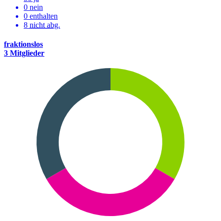
0 nein
0 enthalten
8
nicht abg.
fraktionslos
3 Mitglieder