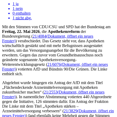
1 ja
1 nein
0 enthalten
1
nicht abg.
Mit den Stimmen von CDU/CSU und SPD hat der Bundestag am
Freitag, 22. Mai 2026
, die
Apothekenreform
der
Bundesregierung
(
21/4084
(Dokument, öffnet ein neues
Fenster)
)
verabschiedet. Das Gesetz sieht vor,
dass Apotheken
wirtschaftlich gestärkt und mit mehr Befugnissen ausgestattet
werden, um das Versorgungsangebot für die Bevölkerung zu
erweitern. Gegen das zuvor vom Gesundheitsausschuss noch
geänderte sogenannte Apothekenversorgung-
Weiterentwicklungsgesetz (
21/6076
(Dokument, öffnet ein neues
Fenster)
) votierten AfD und Bündnis 90/Die Grünen. Die Linke
enthielt sich.
Abgelehnt wurde hingegen ein Antrag der AfD mit dem Titel
„Flächendeckende Arzneimittelversorgung mit Apotheken
zukunftssicher machen“ (
21/2553
(Dokument, öffnet ein neues
Fenster)
). In namentlicher Abstimmung votierten 440 Abgeordnete
gegen die Initiative, 126 stimmten dafür. Ein Antrag der Fraktion
Die Linke mit dem Titel „Apotheken stärken –
Arzneimittelversorgung verbessern“ (
21/3829
(Dokument, öffnet ein
neues Fenster)
) fand ebenfalls keine Mehrheit gegen die Stimmen