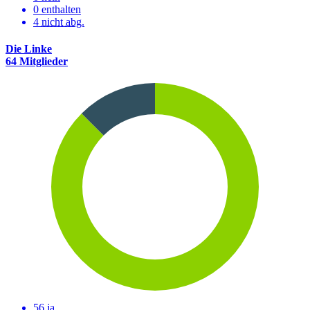
0 enthalten
4
nicht abg.
Die Linke
64 Mitglieder
56 ja