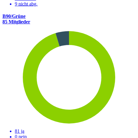
9
nicht abg.
B90/Grüne
85 Mitglieder
81 ja
0 nein