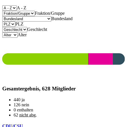
A - Z
Fraktion/Gruppe
Bundesland
PLZ
Geschlecht
Alter
Gesamtergebnis, 628 Mitglieder
440
ja
126
nein
0
enthalten
62
nicht abg.
CDU/CSU