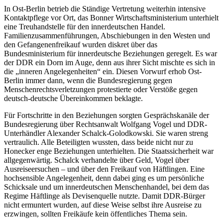
In Ost-Berlin betrieb die Ständige Vertretung weiterhin intensive
Kontaktpflege vor Ort, das Bonner Wirtschaftsministerium unterhielt
eine Treuhandstelle für den innerdeutschen Handel.
Familienzusammenführungen, Abschiebungen in den Westen und
den Gefangenenfreikauf wurden diskret über das
Bundesministerium für innerdeutsche Beziehungen geregelt. Es war
der DDR ein Dorn im Auge, denn aus ihrer Sicht mischte es sich in
die „inneren Angelegenheiten“ ein. Diesen Vorwurf erhob Ost-
Berlin immer dann, wenn die Bundesregierung gegen
Menschenrechtsverletzungen protestierte oder Verstöße gegen
deutsch-deutsche Übereinkommen beklagte.
Für Fortschritte in den Beziehungen sorgten Gesprächskanäle der
Bundesregierung über Rechtsanwalt Wolfgang Vogel und DDR-
Unterhändler Alexander Schalck-Golodkowski. Sie waren streng
vertraulich. Alle Beteiligten wussten, dass beide nicht nur zu
Honecker enge Beziehungen unterhielten. Die Staatssicherheit war
allgegenwärtig. Schalck verhandelte über Geld, Vogel über
Ausreiseersuchen – und über den Freikauf von Häftlingen. Eine
hochsensible Angelegenheit, denn dabei ging es um persönliche
Schicksale und um innerdeutschen Menschenhandel, bei dem das
Regime Häftlinge als Devisenquelle nutzte. Damit DDR-Bürger
nicht ermuntert wurden, auf diese Weise selbst ihre Ausreise zu
erzwingen, sollten Freikäufe kein öffentliches Thema sein.