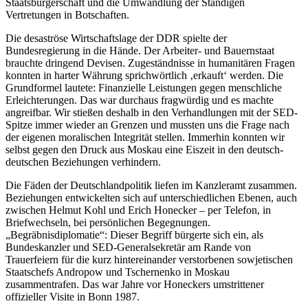
Staatsbürgerschaft und die Umwandlung der Ständigen
Vertretungen in Botschaften.
Die desaströse Wirtschaftslage der DDR spielte der
Bundesregierung in die Hände. Der Arbeiter- und Bauernstaat
brauchte dringend Devisen. Zugeständnisse in humanitären Fragen
konnten in harter Währung sprichwörtlich ‚erkauft‘ werden. Die
Grundformel lautete: Finanzielle Leistungen gegen menschliche
Erleichterungen. Das war durchaus fragwürdig und es machte
angreifbar. Wir stießen deshalb in den Verhandlungen mit der SED-
Spitze immer wieder an Grenzen und mussten uns die Frage nach
der eigenen moralischen Integrität stellen. Immerhin konnten wir
selbst gegen den Druck aus Moskau eine Eiszeit in den deutsch-
deutschen Beziehungen verhindern.
Die Fäden der Deutschlandpolitik liefen im Kanzleramt zusammen.
Beziehungen entwickelten sich auf unterschiedlichen Ebenen, auch
zwischen Helmut Kohl und Erich Honecker – per Telefon, in
Briefwechseln, bei persönlichen Begegnungen.
„Begräbnisdiplomatie“: Dieser Begriff bürgerte sich ein, als
Bundeskanzler und SED-Generalsekretär am Rande von
Trauerfeiern für die kurz hintereinander verstorbenen sowjetischen
Staatschefs Andropow und Tschernenko in Moskau
zusammentrafen. Das war Jahre vor Honeckers umstrittener
offizieller Visite in Bonn 1987.