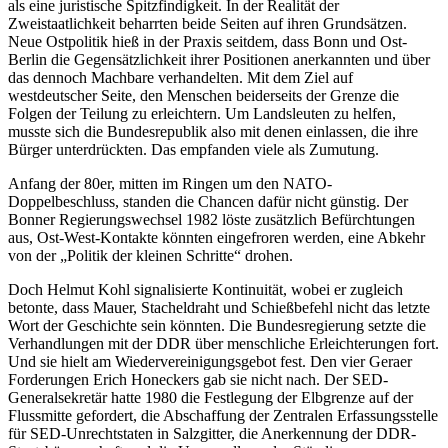
als eine juristische Spitzfindigkeit. In der Realität der
Zweistaatlichkeit beharrten beide Seiten auf ihren Grundsätzen.
Neue Ostpolitik hieß in der Praxis seitdem, dass Bonn und Ost-
Berlin die Gegensätzlichkeit ihrer Positionen anerkannten und über
das dennoch Machbare verhandelten. Mit dem Ziel auf
westdeutscher Seite, den Menschen beiderseits der Grenze die
Folgen der Teilung zu erleichtern. Um Landsleuten zu helfen,
musste sich die Bundesrepublik also mit denen einlassen, die ihre
Bürger unterdrückten. Das empfanden viele als Zumutung.
Anfang der 80er, mitten im Ringen um den NATO-
Doppelbeschluss, standen die Chancen dafür nicht günstig. Der
Bonner Regierungswechsel 1982 löste zusätzlich Befürchtungen
aus, Ost-West-Kontakte könnten eingefroren werden, eine Abkehr
von der „Politik der kleinen Schritte“ drohen.
Doch Helmut Kohl signalisierte Kontinuität, wobei er zugleich
betonte, dass Mauer, Stacheldraht und Schießbefehl nicht das letzte
Wort der Geschichte sein könnten. Die Bundesregierung setzte die
Verhandlungen mit der DDR über menschliche Erleichterungen fort.
Und sie hielt am Wiedervereinigungsgebot fest. Den vier Geraer
Forderungen Erich Honeckers gab sie nicht nach. Der SED-
Generalsekretär hatte 1980 die Festlegung der Elbgrenze auf der
Flussmitte gefordert, die Abschaffung der Zentralen Erfassungsstelle
für SED-Unrechtstaten in Salzgitter, die Anerkennung der DDR-