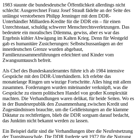
1983 staunte die bundesdeutsche Öffentlichkeit allerdings nicht
schlecht: Ausgerechnet Franz Josef Strauß fädelte an der Seite des
unlängst verstorbenen Philipp Jenninger mit dem DDR-
Unterhändler Milliarden-Kredite für die DDR ein – für einen
Unrechtsstaat, schuldig schwerer Menschrechtsverletzungen. Das
bedeutete ein moralisches Dilemma, gewiss, aber es war das
Ergebnis kühler Abwägung im Kalten Krieg. Denn für Westgeld
gab es humanitäre Zusicherungen: Selbstschussanlagen an der
innerdeutschen Grenze wurden abgebaut,
Familienzusammenführungen erleichtert und Kinder vom
Zwangsumtausch befreit.
Als Chef des Bundeskanzleramtes führte ich ab 1984 intensive
Gespräche mit den DDR-Unterhändlern. Ich erlebte das
monatelange Ringen um winzige Fortschritte. Alles hing mit allem
zusammen. Forderungen wurden miteinander verknüpft, was die
Gespräche zu einem politischen Handel von großer Komplexität
machten. Die Verhandlungen waren delikat, für beide Seiten. Wo es
in der Bundesrepublik den Zusammenhang zwischen Kredit und
Zugeständnissen brauchte, um die Geldleistungen an die klamme
Diktatur zu rechtfertigen, blieb die DDR sorgsam darauf bedacht,
das Junktim nicht bekannt werden zu lassen.
Ein Beispiel dafür sind die Verhandlungen über die Neufestsetzung
der Transitpauschale. Die DDR forderte seit 1972 für die Nutzung