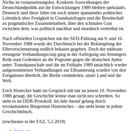
Nichts ist voraussetzungslos. Konkrete Auswirkungen der
Deutschlandpolitik auf die Entwicklungen 1989 bleiben spekulativ.
Dennoch sind diese Jahre ein noch immer spannendes politisches
Lehrstück über Festigkeit in Grundsatzfragen und die Bereitschaft
zu pragmatischer Zusammenarbeit, über den schmalen Grat
zwischen dem, was politisch machbar und moralisch vertretbar ist.
Nach offiziellen Gesprächen mit der SED-Führung am 9. und 10.
November 1988 wurde der Durchbruch bei der Bekämpfung der
Elbeverschmutzung endlich bekannt gegeben. Doch der mühsam
errungene Verhandlungscoup ging in der Aufregung um Jenningers
Rede zum Gedenken an die Pogrome gegen die deutschen Juden
unter. Transitpauschale und die im Frühjahr 1989 tatsächlich wieder
aufgenommenen Verhandlungen zur Elbsanierung wurden von den
Ereignissen überholt, die Berlin veränderten, unser Land und die
Welt.
Erich Honecker hatte im Gespräch mit mir an jenem 10. November
1988 gesagt, die Geschichte könne man nicht neu schreiben. So
steht es im DDR-Protokoll. Im Jahr darauf gelang durch
revolutionären Bürgermut Historisches – das steht heute in jedem
Geschichtsbuch.
(erschienen in der FAZ, 5.2.2018)