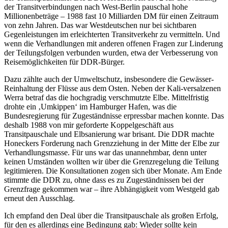
der Transitverbindungen nach West-Berlin pauschal hohe
Millionenbeträge – 1988 fast 10 Milliarden DM für einen Zeitraum
von zehn Jahren. Das war Westdeutschen nur bei sichtbaren
Gegenleistungen im erleichterten Transitverkehr zu vermitteln. Und
wenn die Verhandlungen mit anderen offenen Fragen zur Linderung
der Teilungsfolgen verbunden wurden, etwa der Verbesserung von
Reisemöglichkeiten für DDR-Bürger.
Dazu zählte auch der Umweltschutz, insbesondere die Gewässer-
Reinhaltung der Flüsse aus dem Osten. Neben der Kali-versalzenen
Werra betraf das die hochgradig verschmutzte Elbe. Mittelfristig
drohte ein ‚Umkippen‘ im Hamburger Hafen, was die
Bundesregierung für Zugeständnisse erpressbar machen konnte. Das
deshalb 1988 von mir geforderte Koppelgeschäft aus
Transitpauschale und Elbsanierung war brisant. Die DDR machte
Honeckers Forderung nach Grenzziehung in der Mitte der Elbe zur
Verhandlungsmasse. Für uns war das unannehmbar, denn unter
keinen Umständen wollten wir über die Grenzregelung die Teilung
legitimieren. Die Konsultationen zogen sich über Monate. Am Ende
stimmte die DDR zu, ohne dass es zu Zugeständnissen bei der
Grenzfrage gekommen war – ihre Abhängigkeit vom Westgeld gab
erneut den Ausschlag.
Ich empfand den Deal über die Transitpauschale als großen Erfolg,
für den es allerdings eine Bedingung gab: Wieder sollte kein