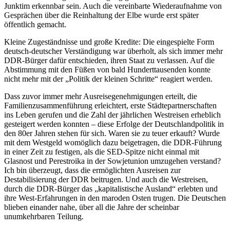
Junktim erkennbar sein. Auch die vereinbarte Wiederaufnahme von
Gesprächen über die Reinhaltung der Elbe wurde erst später
öffentlich gemacht.
Kleine Zugeständnisse und große Kredite: Die eingespielte Form
deutsch-deutscher Verständigung war überholt, als sich immer mehr
DDR-Bürger dafür entschieden, ihren Staat zu verlassen. Auf die
Abstimmung mit den Füßen von bald Hunderttausenden konnte
nicht mehr mit der „Politik der kleinen Schritte“ reagiert werden.
Dass zuvor immer mehr Ausreisegenehmigungen erteilt, die
Familienzusammenführung erleichtert, erste Städtepartnerschaften
ins Leben gerufen und die Zahl der jährlichen Westreisen erheblich
gesteigert werden konnten – diese Erfolge der Deutschlandpolitik in
den 80er Jahren stehen für sich. Waren sie zu teuer erkauft? Wurde
mit dem Westgeld womöglich dazu beigetragen, die DDR-Führung
in einer Zeit zu festigen, als die SED-Spitze nicht einmal mit
Glasnost und Perestroika in der Sowjetunion umzugehen verstand?
Ich bin überzeugt, dass die ermöglichten Ausreisen zur
Destabilisierung der DDR beitrugen. Und auch die Westreisen,
durch die DDR-Bürger das „kapitalistische Ausland“ erlebten und
ihre West-Erfahrungen in den maroden Osten trugen. Die Deutschen
blieben einander nahe, über all die Jahre der scheinbar
unumkehrbaren Teilung.