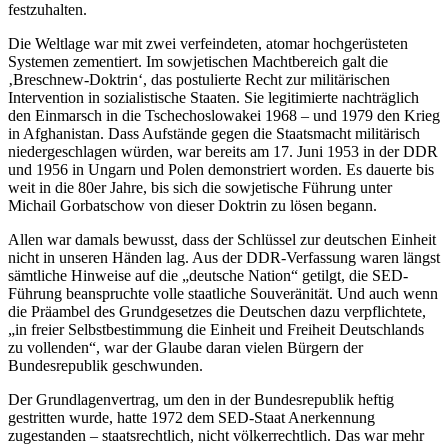
festzuhalten.
Die Weltlage war mit zwei verfeindeten, atomar hochgerüsteten
Systemen zementiert. Im sowjetischen Machtbereich galt die
‚Breschnew-Doktrin‘, das postulierte Recht zur militärischen
Intervention in sozialistische Staaten. Sie legitimierte nachträglich
den Einmarsch in die Tschechoslowakei 1968 – und 1979 den Krieg
in Afghanistan. Dass Aufstände gegen die Staatsmacht militärisch
niedergeschlagen würden, war bereits am 17. Juni 1953 in der DDR
und 1956 in Ungarn und Polen demonstriert worden. Es dauerte bis
weit in die 80er Jahre, bis sich die sowjetische Führung unter
Michail Gorbatschow von dieser Doktrin zu lösen begann.
Allen war damals bewusst, dass der Schlüssel zur deutschen Einheit
nicht in unseren Händen lag. Aus der DDR-Verfassung waren längst
sämtliche Hinweise auf die „deutsche Nation“ getilgt, die SED-
Führung beanspruchte volle staatliche Souveränität. Und auch wenn
die Präambel des Grundgesetzes die Deutschen dazu verpflichtete,
„in freier Selbstbestimmung die Einheit und Freiheit Deutschlands
zu vollenden“, war der Glaube daran vielen Bürgern der
Bundesrepublik geschwunden.
Der Grundlagenvertrag, um den in der Bundesrepublik heftig
gestritten wurde, hatte 1972 dem SED-Staat Anerkennung
zugestanden – staatsrechtlich, nicht völkerrechtlich. Das war mehr