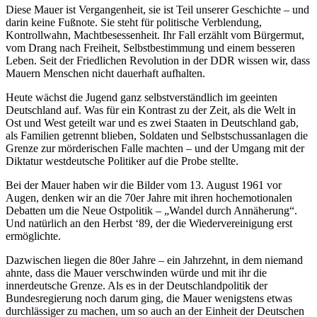
Diese Mauer ist Vergangenheit, sie ist Teil unserer Geschichte – und
darin keine Fußnote. Sie steht für politische Verblendung,
Kontrollwahn, Machtbesessenheit. Ihr Fall erzählt vom Bürgermut,
vom Drang nach Freiheit, Selbstbestimmung und einem besseren
Leben. Seit der Friedlichen Revolution in der DDR wissen wir, dass
Mauern Menschen nicht dauerhaft aufhalten.
Heute wächst die Jugend ganz selbstverständlich im geeinten
Deutschland auf. Was für ein Kontrast zu der Zeit, als die Welt in
Ost und West geteilt war und es zwei Staaten in Deutschland gab,
als Familien getrennt blieben, Soldaten und Selbstschussanlagen die
Grenze zur mörderischen Falle machten – und der Umgang mit der
Diktatur westdeutsche Politiker auf die Probe stellte.
Bei der Mauer haben wir die Bilder vom 13. August 1961 vor
Augen, denken wir an die 70er Jahre mit ihren hochemotionalen
Debatten um die Neue Ostpolitik – „Wandel durch Annäherung“.
Und natürlich an den Herbst ‘89, der die Wiedervereinigung erst
ermöglichte.
Dazwischen liegen die 80er Jahre – ein Jahrzehnt, in dem niemand
ahnte, dass die Mauer verschwinden würde und mit ihr die
innerdeutsche Grenze. Als es in der Deutschlandpolitik der
Bundesregierung noch darum ging, die Mauer wenigstens etwas
durchlässiger zu machen, um so auch an der Einheit der Deutschen