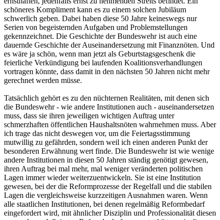
ernsthaften, jedenfalls ernst zu nehmenden Streits befindet. Ein
schöneres Kompliment kann es zu einem solchen Jubiläum
schwerlich geben. Dabei haben diese 50 Jahre keineswegs nur
Serien von begeisternden Aufgaben und Problemstellungen
gekennzeichnet. Die Geschichte der Bundeswehr ist auch eine
dauernde Geschichte der Auseinandersetzung mit Finanznöten. Und
es wäre ja schön, wenn man jetzt als Geburtstagsgeschenk die
feierliche Verkündigung bei laufenden Koalitionsverhandlungen
vortragen könnte, dass damit in den nächsten 50 Jahren nicht mehr
gerechnet werden müsse.
Tatsächlich gehört es zu den nüchternen Realitäten, mit denen sich
die Bundeswehr - wie andere Institutionen auch - auseinandersetzen
muss, dass sie ihren jeweiligen wichtigen Auftrag unter
schmerzhaften öffentlichen Haushaltsnöten wahrnehmen muss. Aber
ich trage das nicht deswegen vor, um die Feiertagsstimmung
mutwillig zu gefährden, sondern weil ich einen anderen Punkt der
besonderen Erwähnung wert finde. Die Bundeswehr ist wie wenige
andere Institutionen in diesen 50 Jahren ständig genötigt gewesen,
ihren Auftrag bei mal mehr, mal weniger veränderten politischen
Lagen immer wieder weiterzuentwickeln. Sie ist eine Institution
gewesen, bei der die Reformprozesse der Regelfall und die stabilen
Lagen die vergleichsweise kurzzeitigen Ausnahmen waren. Wenn
alle staatlichen Institutionen, bei denen regelmäßig Reformbedarf
eingefordert wird, mit ähnlicher Disziplin und Professionalität diesen