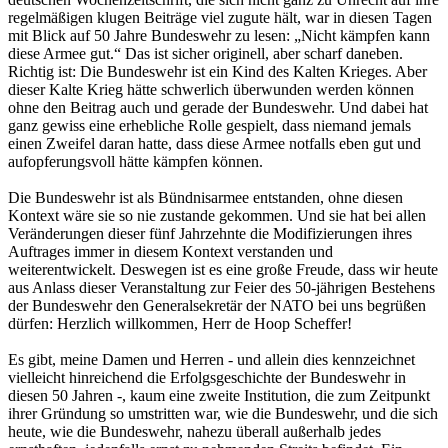
regelmäßigen klugen Beiträge viel zugute hält, war in diesen Tagen
mit Blick auf 50 Jahre Bundeswehr zu lesen: „Nicht kämpfen kann
diese Armee gut.“ Das ist sicher originell, aber scharf daneben.
Richtig ist: Die Bundeswehr ist ein Kind des Kalten Krieges. Aber
dieser Kalte Krieg hätte schwerlich überwunden werden können
ohne den Beitrag auch und gerade der Bundeswehr. Und dabei hat
ganz gewiss eine erhebliche Rolle gespielt, dass niemand jemals
einen Zweifel daran hatte, dass diese Armee notfalls eben gut und
aufopferungsvoll hätte kämpfen können.
Die Bundeswehr ist als Bündnisarmee entstanden, ohne diesen
Kontext wäre sie so nie zustande gekommen. Und sie hat bei allen
Veränderungen dieser fünf Jahrzehnte die Modifizierungen ihres
Auftrages immer in diesem Kontext verstanden und
weiterentwickelt. Deswegen ist es eine große Freude, dass wir heute
aus Anlass dieser Veranstaltung zur Feier des 50-jährigen Bestehens
der Bundeswehr den Generalsekretär der NATO bei uns begrüßen
dürfen: Herzlich willkommen, Herr de Hoop Scheffer!
Es gibt, meine Damen und Herren - und allein dies kennzeichnet
vielleicht hinreichend die Erfolgsgeschichte der Bundeswehr in
diesen 50 Jahren -, kaum eine zweite Institution, die zum Zeitpunkt
ihrer Gründung so umstritten war, wie die Bundeswehr, und die sich
heute, wie die Bundeswehr, nahezu überall außerhalb jedes