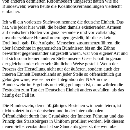
von anderen definierten Reformbedarf umgesetzt hätten wie die
Bundeswehr, wären heute die Koalitionsverhandlungen vielleicht
einfacher.
Ich will ein vorletztes Stichwort nennen: die deutsche Einheit. Das
hat, wie jeder hier weiß, die beiden damals existierenden Armeen
auf deutschem Boden vor ganz besondere und vor vollständig
unvorhersehbare Herausforderungen gestellt, für die es kein
Drehbuch gab. Die Aufgabe, Menschen zusammenzuführen, die
über Jahrzehnte in gegnerischen Bündnissen bis an die Zähne
bewaffnet gegeneinander aufgestellt waren, war von eigener Art und
hat sich so an keiner anderen Stelle unserer Gesellschaft in genau
der gleichen oder einer sehr ähnlichen Weise gestellt. Wenn der
Prozess der Herstellung nicht nur der äußeren, sondern auch der
inneren Einheit Deutschlands an jeder Stelle so offensichtlich gut
gelungen wäre, wie es bei der Integration der NVA in die
Bundeswehr im Ergebnis unstreitig gelungen ist, dann würden die
Festreden zum Tag der Deutschen Einheit anders ausfallen, als das
häufig der Fall ist.
Die Bundeswehr, deren 50-jähriges Bestehen wir heute feiern, ist
nicht zuletzt in der deutschen und in der internationalen
Öffentlichkeit durch ihre Grundsätze der Inneren Führung und das
Prinzip des Staatsbürgers in Uniform profiliert worden. Mit diesem
neuen Selbstverständnis hat sie Standards gesetzt, die weit über