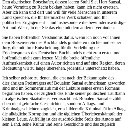
Den algerischen Botschafter, dessen leeren Stuhl Sie, Herr Sansal,
heute Vormittag zu Recht beklagt haben, kann ich nicht ersetzen.
Aber ich kann und darf und will für viele Menschen in unserem
Land sprechen, die Ihr literarisches Werk schätzen und Ihr
politisches Engagement – und insbesondere die bewundernswürdige
Art und Weise, in der Sie das eine mit dem anderen verbinden.
Sie haben hoffentlich Verständnis dafür, wenn ich noch vor Ihnen
dem Börsenverein des Buchhandels gratulieren möchte und seiner
Jury, die mit ihrer Entscheidung für die Verleihung des
Friedenspreises des Deutschen Buchhandels nicht zum ersten und
hoffentlich nicht zum letzten Mal die breite öffentliche
Aufmerksamkeit auf einen Autor richten und auf eine Region, deren
Bedeutung wir zu lange übersehen, jedenfalls unterschätzt haben.
Ich selber gehöre zu denen, die erst nach der Bekanntgabe des
diesjährigen Preisträgers auf Boualem Sansal aufmerksam geworden
sind und im Sommerurlaub mit der Lektüre seines ersten Romans
begonnen haben, der zugleich das Ende seiner politischen Laufbahn
im algerischen Staatsdienst verursacht hat. Boualem Sansal erzählt
eben nicht „einfache Geschichten“, sondern Alltags- und
Kriminalgeschichten zugleich, er schildert die Kriminalität im Alltag,
die alltägliche Korruption und die täglichen Überlebenskämpfe der
kleinen Leute. Auffällig ist der ausdrückliche Stolz des Autors auf
sein Land, seine Kultur und seine Geschichte und das zugleich