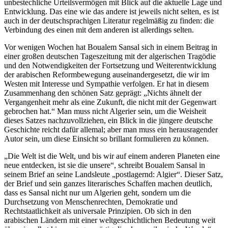
unbestechliche Urteilsvermögen mit Blick auf die aktuelle Lage und
Entwicklung. Das eine wie das andere ist jeweils nicht selten, es ist
auch in der deutschsprachigen Literatur regelmäßig zu finden: die
Verbindung des einen mit dem anderen ist allerdings selten.
Vor wenigen Wochen hat Boualem Sansal sich in einem Beitrag in
einer großen deutschen Tageszeitung mit der algerischen Tragödie
und den Notwendigkeiten der Fortsetzung und Weiterentwicklung
der arabischen Reformbewegung auseinandergesetzt, die wir im
Westen mit Interesse und Sympathie verfolgen. Er hat in diesem
Zusammenhang den schönen Satz geprägt: „Nichts ähnelt der
Vergangenheit mehr als eine Zukunft, die nicht mit der Gegenwart
gebrochen hat.“ Man muss nicht Algerier sein, um die Weisheit
dieses Satzes nachzuvollziehen, ein Blick in die jüngere deutsche
Geschichte reicht dafür allemal; aber man muss ein herausragender
Autor sein, um diese Einsicht so brillant formulieren zu können.
„Die Welt ist die Welt, und bis wir auf einem anderen Planeten eine
neue entdecken, ist sie die unsere“, schreibt Boualem Sansal in
seinem Brief an seine Landsleute „postlagernd: Algier“. Dieser Satz,
der Brief und sein ganzes literarisches Schaffen machen deutlich,
dass es Sansal nicht nur um Algerien geht, sondern um die
Durchsetzung von Menschenrechten, Demokratie und
Rechtstaatlichkeit als universale Prinzipien. Ob sich in den
arabischen Ländern mit einer weltgeschichtlichen Bedeutung weit