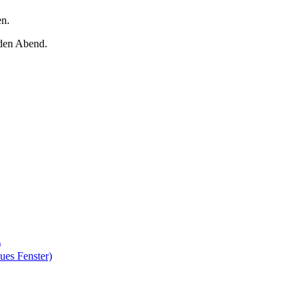
en.
nden Abend.
)
ues Fenster)