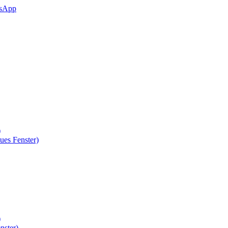
sApp
)
ues Fenster)
)
nster)