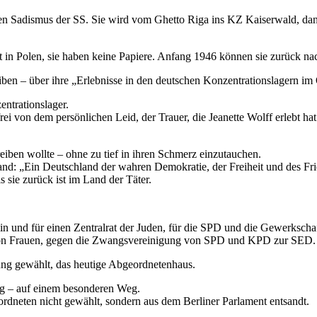
chen Sadismus der SS. Sie wird vom Ghetto Riga ins KZ Kaiserwald, da
hst in Polen, sie haben keine Papiere. Anfang 1946 können sie zurück 
iben – über ihre „Erlebnisse in den deutschen Konzentrationslagern im O
entrationslager.
frei von dem persönlichen Leid, der Trauer, die Jeanette Wolff erlebt hat
hreiben wollte – ohne zu tief in ihren Schmerz einzutauchen.
stand: „Ein Deutschland der wahren Demokratie, der Freiheit und des Fr
s sie zurück ist im Land der Täter.
n und für einen Zentralrat der Juden, für die SPD und die Gewerkschaf
e von Frauen, gegen die Zwangsvereinigung von SPD und KPD zur SED.
ung gewählt, das heutige Abgeordnetenhaus.
ag – auf einem besonderen Weg.
rdneten nicht gewählt, sondern aus dem Berliner Parlament entsandt.