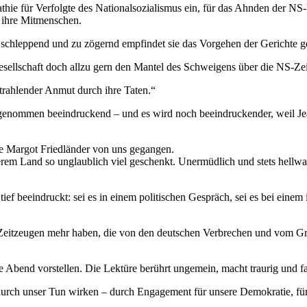
athie für Verfolgte des Nationalsozialismus ein, für das Ahnden der NS
r ihre Mitmenschen.
 schleppend und zu zögernd empfindet sie das Vorgehen der Gerichte 
gesellschaft doch allzu gern den Mantel des Schweigens über die NS-Zei
strahlender Anmut durch ihre Taten.“
h genommen beeindruckend – und es wird noch beeindruckender, weil Jea
e Margot Friedländer von uns gegangen.
erem Land so unglaublich viel geschenkt. Unermüdlich und stets hellwa
tief beeindruckt: sei es in einem politischen Gespräch, sei es bei eine
Zeitzeugen mehr haben, die von den deutschen Verbrechen und vom Grau
te Abend vorstellen. Die Lektüre berührt ungemein, macht traurig und f
m durch unser Tun wirken – durch Engagement für unsere Demokratie, f