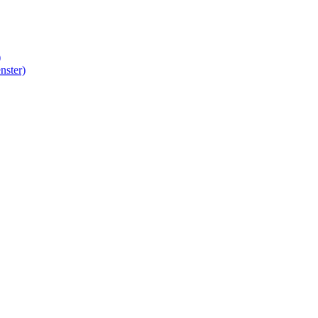
)
nster)