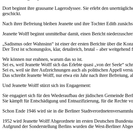
Dort beginnt ihre grausame Lagerodyssee. Sie erlebt den unerträgli
geschickt.
Nach ihrer Befreiung bleiben Jeanette und ihre Tochter Edith zunäc
Jeanette Wolff beginnt unmittelbar damit, einen Bericht niederzuschre
„Sadismus oder Wahnsinn“ ist einer der ersten Berichte über die Konz
Der Text ist schonungslos, klar, detailreich, brutal – aber weitgehend 
Wir können nur erahnen, warum das so ist.
Sei es, weil Jeanette Wolff sich das Erlebte quasi „von der Seele“ sc
Sei es, weil sie ihre Aufzeichnungen auch als politischen Appell ver
Das schreibt Jeanette Wolff, nur etwa ein Jahr nach ihrer Befreiung, al
Und Jeanette Wolff stürzt sich ins Engagement:
Sie engagiert sich für den Wiederaufbau der jüdischen Gemeinde Berli
Sie kämpft für Entschädigung und Entnazifizierung, für die Recht
Schon Ende 1946 wird sie in die Berliner Stadtverordnetenversamml
1952 wird Jeanette Wolff Abgeordnete im ersten Deutschen Bundest
Aufgrund der Sonderstellung Berlins wurden die West-Berliner Abgeo