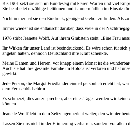
Bis 1961 setzt sie sich im Bundestag mit klaren Worten und viel Emp
Sie bearbeitet unzählige Petitionen und ist unermüdlich im Einsatz fü
Nicht immer hat sie den Eindruck, genügend Gehör zu finden. Als zu
Immer wieder ist sie enttäuscht darüber, dass viele in der Nachkriegs
1976 stirbt Jeanette Wolff. Auf ihrem Grabstein steht: „Eine Frau aus
Ihr Wirken für unser Land ist beeindruckend. Es wäre schon für sic
angetan hatten, dennoch Deutschland ihre Kraft schenkte.
Meine Damen und Herren, vor knapp einem Monat ist die wunderbar
Auch sie hat ihre gesamte Familie im Holocaust verloren und hat uns
gewirkt.
Jede Person, die Margot Friedländer einmal persönlich erlebt hat, war 
dem Fernsehbildschirm.
Es schmerzt, dies auszusprechen, aber eines Tages werden wir keine 
können.
Jeanette Wolff lebt in dem Zeitzeugenbericht weiter, den wir hier heu
Lassen Sie uns nicht in der Erinnerung verharren, sondern vor alle