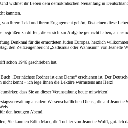
er. Und widmet ihr Leben dem demokratischen Neuanfang in Deutschlan
cht kannten.
, von ihrem Leid und ihrem Engagement gehört, lässt einen diese Leben
 begrüßen zu dürfen, die es sich zur Aufgabe gemacht haben, an Jeane
Stiftung Denkmal für die ermordeten Juden Europas, herzlich willkomm
tag, den Zeitzeugenbericht „Sadismus oder Wahnsinn“ von Jeanette W
olff schon 1946 geschrieben hat.
r im Buch „Der nächste Redner ist eine Dame“ erschienen ist. Der Deut
h nicht kennt – ich lege Ihnen die Lektüre wärmstens ans Herz!
eumärker, dass Sie an dieser Veranstaltung heute mitwirken!
stagsverwaltung aus dem Wissenschaftlichen Dienst, die auf Jeanette 
 Weis.
 für den heutigen Abend.
n, Sie kannten Edith Marx, die Tochter von Jeanette Wolff, gut. Ich 