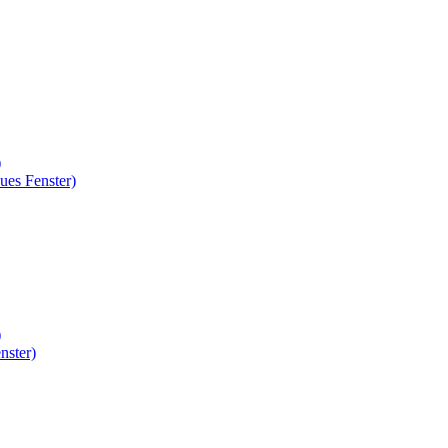
)
ues Fenster)
)
nster)