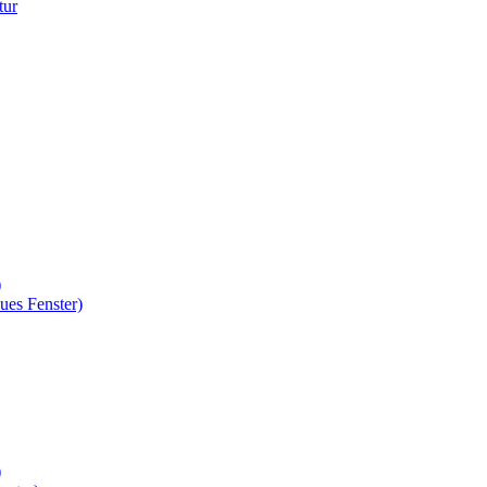
tur
)
ues Fenster)
)