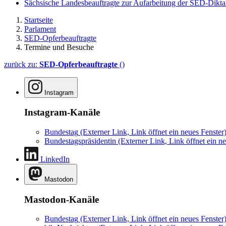
Sächsische Landesbeauftragte zur Aufarbeitung der SED-Dikta
Startseite
Parlament
SED-Opferbeauftragte
Termine und Besuche
zurück zu:
SED-Opferbeauftragte
()
Instagram
Instagram-Kanäle
Bundestag
(Externer Link, Link öffnet ein neues Fenster
Bundestagspräsidentin
(Externer Link, Link öffnet ein ne
LinkedIn
Mastodon
Mastodon-Kanäle
Bundestag
(Externer Link, Link öffnet ein neues Fenster