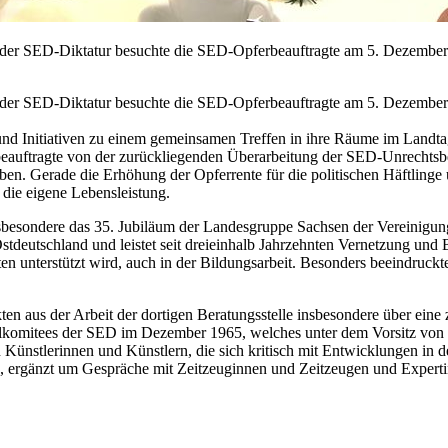
 der SED-Diktatur besuchte die SED-Opferbeauftragte am 5. Dezember
 der SED-Diktatur besuchte die SED-Opferbeauftragte am 5. Dezember
nd Initiativen zu einem gemeinsamen Treffen in ihre Räume im Landtag 
sbeauftragte von der zurückliegenden Überarbeitung der SED-Unrechtsb
en. Gerade die Erhöhung der Opferrente für die politischen Häftlinge 
 die eigene Lebensleistung.
nsbesondere das 35. Jubiläum der Landesgruppe Sachsen der Vereinigun
Ostdeutschland und leistet seit dreieinhalb Jahrzehnten Vernetzung und
gten unterstützt wird, auch in der Bildungsarbeit. Besonders beeindruc
 aus der Arbeit der dortigen Beratungsstelle insbesondere über eine z
lkomitees der SED im Dezember 1965, welches unter dem Vorsitz von W
ünstlerinnen und Künstlern, die sich kritisch mit Entwicklungen in de
.V., ergänzt um Gespräche mit Zeitzeuginnen und Zeitzeugen und Exper