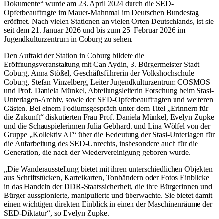
Dokumente“ wurde am 23. April 2024 durch die SED-
Opferbeauftragte im Mauer-Mahnmal im Deutschen Bundestag
eröffnet. Nach vielen Stationen an vielen Orten Deutschlands, ist sie
seit dem 21. Januar 2026 und bis zum 25. Februar 2026 im
Jugendkulturzentrum in Coburg zu sehen.
Den Auftakt der Station in Coburg bildete die
Eröffnungsveranstaltung mit Can Aydin, 3. Bürgermeister Stadt
Coburg, Anna Stößel, Geschäftsführerin der Volkshochschule
Coburg, Stefan Vinzelberg, Leiter Jugendkulturzentrum COSMOS
und Prof. Daniela Münkel, Abteilungsleiterin Forschung beim Stasi-
Unterlagen-Archiv, sowie der SED-Opferbeauftragten und weiteren
Gästen. Bei einem Podiumsgespräch unter dem Titel „Erinnern für
die Zukunft“ diskutierten Frau Prof. Daniela Münkel, Evelyn Zupke
und die Schauspielerinnen Julia Gebhardt und Lina Wölfel von der
Gruppe „Kollektiv AT“ über die Bedeutung der Stasi-Unterlagen für
die Aufarbeitung des SED-Unrechts, insbesondere auch für die
Generation, die nach der Wiedervereinigung geboren wurde.
„Die Wanderausstellung bietet mit ihren unterschiedlichen Objekten
aus Schriftstücken, Karteikarten, Tonbändern oder Fotos Einblicke
in das Handeln der DDR-Staatssicherheit, die ihre Bürgerinnen und
Bürger ausspionierte, manipulierte und überwachte. Sie bietet damit
einen wichtigen direkten Einblick in einen der Maschinenräume der
SED-Diktatur“, so Evelyn Zupke.