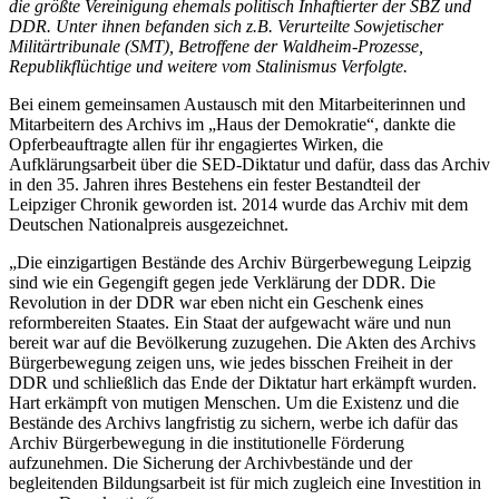
die größte Vereinigung ehemals politisch Inhaftierter der SBZ und
DDR. Unter ihnen befanden sich z.B. Verurteilte Sowjetischer
Militärtribunale (SMT), Betroffene der Waldheim-Prozesse,
Republikflüchtige und weitere vom Stalinismus Verfolgte.
Bei einem gemeinsamen Austausch mit den Mitarbeiterinnen und
Mitarbeitern des Archivs im „Haus der Demokratie“, dankte die
Opferbeauftragte allen für ihr engagiertes Wirken, die
Aufklärungsarbeit über die SED-Diktatur und dafür, dass das Archiv
in den 35. Jahren ihres Bestehens ein fester Bestandteil der
Leipziger Chronik geworden ist. 2014 wurde das Archiv mit dem
Deutschen Nationalpreis ausgezeichnet.
„Die einzigartigen Bestände des Archiv Bürgerbewegung Leipzig
sind wie ein Gegengift gegen jede Verklärung der DDR. Die
Revolution in der DDR war eben nicht ein Geschenk eines
reformbereiten Staates. Ein Staat der aufgewacht wäre und nun
bereit war auf die Bevölkerung zuzugehen. Die Akten des Archivs
Bürgerbewegung zeigen uns, wie jedes bisschen Freiheit in der
DDR und schließlich das Ende der Diktatur hart erkämpft wurden.
Hart erkämpft von mutigen Menschen. Um die Existenz und die
Bestände des Archivs langfristig zu sichern, werbe ich dafür das
Archiv Bürgerbewegung in die institutionelle Förderung
aufzunehmen. Die Sicherung der Archivbestände und der
begleitenden Bildungsarbeit ist für mich zugleich eine Investition in