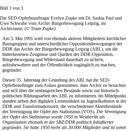
Bild 3 von
3
Die SED-Opferbeauftragte Evelyn Zupke mit Dr. Saskia Paul und
Uwe Schwabe vom Archiv Bürgerbewegung Leipzig, im
Archivraum. (© Team Zupke)
Am 5. Mai 1991 wird von ehemals aktiven Mittgliedern kirchlicher
Basisgruppen und unterschiedlicher Oppositionsbewegungen der
DDR das Archiv der Bürgerbewegung Leipzig (ABL), um die
hinterlassenen Zeugnisse und Quellen der DDR-Opposition,
Bürgerbewegung und Widerstand dauerhaft zu sichern,
aufzubewahren und der Öffentlichkeit zugänglich zu machen,
gegründet.
Diesen 35. Jahrestag der Gründung des ABL hat die SED-
Opferbeauftragte zum Anlass genommen, dass Archiv zu besuchen
und sich über die umfangreichen Bestände sowie zur historisch-
politischen Bildungsarbeit des ABL zu informieren. Im Mittelpunkt
standen neben den digitalen Lernmodulen zu Jugendkulturen in der
DDR und Transformationszeit, die verschiedenen Aktenbestände
der Vereinigung der Opfer des Stalinismus (VOS).
Die Vereinigung
der Opfer des Stalinismus wurde 1950 in Westberlin als
Organisation ehemals in der SBZ/DDR politisch Inhaftierter
gegründet. Sie hatte 1950 mehr als 30.000 Mitglieder und ist somit