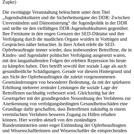
Zupke)
Die zweitägige Veranstaltung beleuchtete unter dem Titel
„Jugendsubkulturen und die Sicherheitsorgane der DDR: Zwischen
Unverständnis und Dämonisierung“
die Jugendpolitik in der DDR
und stellte sie den vielfältigen DDR-Jugendsubkulturen gegenüber.
Ihre Freiräume in den engen Grenzen der SED-Diktatur und ihre
Verfolgung durch die staatlichen Organe wurden in Vorträgen und
Gesprächen näher betrachtet. In ihrer Arbeit erlebt die SED-
Opferbeauftragte immer wieder, dass insbesondere Betroffene, die in
Kindes- und Jugendalter politischer Verfolgung ausgesetzt waren,
mit den langanhaltenden Folgen der erlebten Repression bis heute
zu kämpfen haben. Dies betrifft sowohl ihre soziale Lage als auch
gesundheitliche Schädigungen. Gerade vor diesem Hintergrund sind
aus Sicht der Opferbeauftragten die zuletzt vorgenommenen
Gesetzänderungen von besonderer Bedeutung, da mit der spürbaren
Erhöhung mehrerer zentraler Leistungen die soziale Lage der
Betroffenen nachhaltig verbessert wird. Gleichzeitig hat der
Gesetzgeber mit der grundlegenden Neuordnung des Verfahrens zur
Anerkennung von verfolgungsbedingten Gesundheitsschäden eine
Grundlage dafür geschaffen, dass Betroffenen zukünftig in einem
vereinfachten Verfahren besseren Zugang zu Hilfen erhalten
können. Hier werden aktuell von den zuständigen
Bundesministerien unter enger Einbindung der Opferbeauftragten
und Wissenschaftlerinnen und Wissenschaftler die entsprechenden