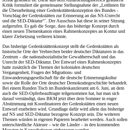
Kritik formuliert die gemeinsame Stellungnahme der „Leitlinien für
die Überarbeitung einer Gedenkstättenkonzeption des Bundes -
Vorschlag der Gedenkstätten zur Erinnerung an das NS-Unrecht
und die SED-Diktatur“´. Der Ausschuss hat diese in seiner Sitzung
aufgerufen. Es gab die Sorge, dass das bisherige Konzept durch
einen neuen Themenkanon eines Rahmenkonzeptes an Kontur und
klarer Zielsetzung verlieren könnte.
Das bisherige Gedenkstättenkonzept stellt die Gedenkstätten als
historische Orte der Verbrechen beider deutscher Diktaturen in das
Zentrum – die nationalsozialistische Gewaltherrschaft und das
Unrecht der SED-Diktatur. Der Entwurf eines Rahmenkonzeptes
hatte zusätzlich die Themen der kolonialen deutschen
Vergangenheit, Fragen der Migrations- und
Einwanderungsgesellschaft für die deutsche Erinnerungskultur
sowie die Rolle der Orte deutscher Demokratiegeschichte behandelt.
Bei einem Runden Tisch im Bundeskanzleramt am 6. Juni, an dem
auch die SED-Opferbeauftragte teilgenommen hat, hat man sich
darauf verständigt, dass BKM jetzt über dem Sommer in enger
Abstimmung mit Koordinatoren der Gedenkstätten einen neuen
Entwurf erarbeiten wird. Grundlage dafür wird allein das bisherige
auf NS und SED-Diktatur bezogene Konzept sein. Die weiteren
Themen würden in eigenen Papieren bearbeitet werden. Auch sollen
unterschiedliche Akteure – wie die Länder – in den kommenden
Monaten in Konsultationen einbezogen werden.