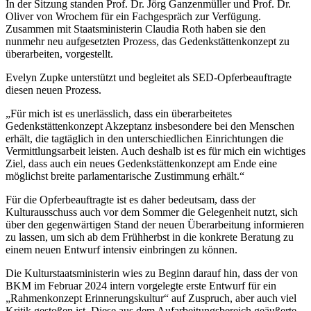
In der Sitzung standen Prof. Dr. Jörg Ganzenmüller und Prof. Dr.
Oliver von Wrochem für ein Fachgespräch zur Verfügung.
Zusammen mit Staatsministerin Claudia Roth haben sie den
nunmehr neu aufgesetzten Prozess, das Gedenkstättenkonzept zu
überarbeiten, vorgestellt.
Evelyn Zupke unterstützt und begleitet als SED-Opferbeauftragte
diesen neuen Prozess.
„Für mich ist es unerlässlich, dass ein überarbeitetes
Gedenkstättenkonzept Akzeptanz insbesondere bei den Menschen
erhält, die tagtäglich in den unterschiedlichen Einrichtungen die
Vermittlungsarbeit leisten. Auch deshalb ist es für mich ein wichtiges
Ziel, dass auch ein neues Gedenkstättenkonzept am Ende eine
möglichst breite parlamentarische Zustimmung erhält.“
Für die Opferbeauftragte ist es daher bedeutsam, dass der
Kulturausschuss auch vor dem Sommer die Gelegenheit nutzt, sich
über den gegenwärtigen Stand der neuen Überarbeitung informieren
zu lassen, um sich ab dem Frühherbst in die konkrete Beratung zu
einem neuen Entwurf intensiv einbringen zu können.
Die Kulturstaatsministerin wies zu Beginn darauf hin, dass der von
BKM im Februar 2024 intern vorgelegte erste Entwurf für ein
„Rahmenkonzept Erinnerungskultur“ auf Zuspruch, aber auch viel
Kritik gestoßen ist. Diese aus dem Aufarbeitungsbereich geäußerte