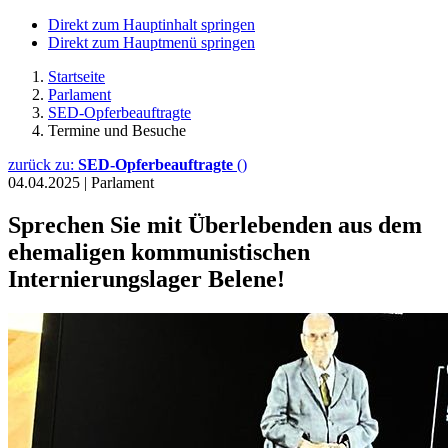
Direkt zum Hauptinhalt springen
Direkt zum Hauptmenü springen
Startseite
Parlament
SED-Opferbeauftragte
Termine und Besuche
zurück zu:
SED-Opferbeauftragte
()
04.04.2025
|
Parlament
Sprechen Sie mit Überlebenden aus dem
ehemaligen kommunistischen
Internierungslager Belene!