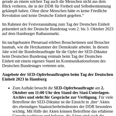
gerade an einem solchen Tag auch die Menschen nicht aus dem
Blick verlieren, die in der DDR für Freiheit und Selbstbestimmung
gekämpft haben. Ohne diese Menschen hätte es keine Friedliche
Revolution und keine Deutsche Einheit gegeben.“
Im Rahmen der Festveranstaltung zum Tag der Deutschen Einheit
präsentiert sich der Deutsche Bundestag vom 2. bis 3. Oktober 2023
auf dem Hamburger Rathausmarkt.
Im nachgebauten Plenarsaal erleben Besucherinnen und Besucher
hautnah, wie die Herzkammer der Demokratie arbeitet. In diesem
Jahr wird die Bundesbeauftragte für die Opfer der SED-Diktatur
beim Deutschen Bundestag erstmals beim Tag der Deutschen
Einheit mit einem eigenen Stand im Kommunikationsforum des
Deutschen Bundestages vertreten sein.
Angebote der SED-Opferbeauftragten beim Tag der Deutschen
Einheit 2023 in Hamburg
Zum Auftakt besucht die
SED-Opferbeauftragte
am
2.
Oktober um 11:00 Uhr den Stand des Stasi-Unterlagen-
Archivs und steht für Gespräche zur Verfügung
. Für viele
Betroffene der SED-Diktatur ist die Einsicht in ‚ihre‘ Akten
des ehemaligen Staatssicherheitsdienstes der DDR besonders
wichtig. Mit Hilfe der Akten können Betroffene das erfahrene
Unrecht nachlesen und belegen, die Akten sind auch die