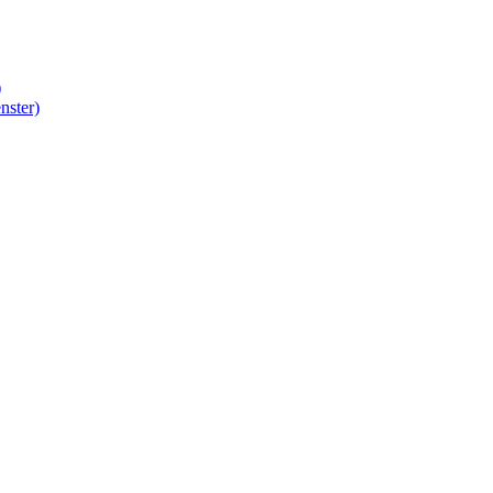
)
nster)