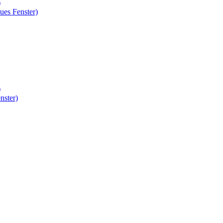
)
ues Fenster)
)
nster)