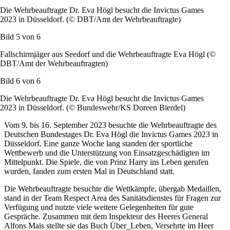
Die Wehrbeauftragte Dr. Eva Högl besucht die
Invictus Games
2023 in Düsseldorf. (© DBT/Amt der Wehrbeauftragte)
Bild 5 von
6
Fallschirmjäger aus Seedorf und die Wehrbeauftragte Eva Högl (©
DBT/Amt der Wehrbeauftragten)
Bild 6 von
6
Die Wehrbeauftragte Dr. Eva Högl besucht die
Invictus Games
2023 in Düsseldorf. (© Bundeswehr/KS Doreen Bierdel)
Vom 9. bis 16. September 2023 besuchte die Wehrbeauftragte des
Deutschen Bundestages Dr. Eva Högl die
Invictus Games
2023 in
Düsseldorf. Eine ganze Woche lang standen der sportliche
Wettbewerb und die Unterstützung von Einsatzgeschädigten im
Mittelpunkt. Die Spiele, die von Prinz
Harry
ins Leben gerufen
wurden, fanden zum ersten Mal in Deutschland statt.
Die Wehrbeauftragte besuchte die Wettkämpfe, übergab Medaillen,
stand in der
Team Respect Area
des Sanitätsdienstes für Fragen zur
Verfügung und nutzte viele weitere Gelegenheiten für gute
Gespräche. Zusammen mit dem Inspekteur des Heeres General
Alfons Mais stellte sie das Buch Über_Leben, Versehrte im Heer