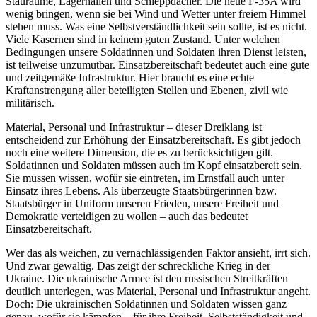
Stauräume, Lagerhallen und Schleppdächer. Die neue F-35A wird
wenig bringen, wenn sie bei Wind und Wetter unter freiem Himmel
stehen muss. Was eine Selbstverständlichkeit sein sollte, ist es nicht.
Viele Kasernen sind in keinem guten Zustand. Unter welchen
Bedingungen unsere Soldatinnen und Soldaten ihren Dienst leisten,
ist teilweise unzumutbar. Einsatzbereitschaft bedeutet auch eine gute
und zeitgemäße Infrastruktur. Hier braucht es eine echte
Kraftanstrengung aller beteiligten Stellen und Ebenen, zivil wie
militärisch.
Material, Personal und Infrastruktur – dieser Dreiklang ist
entscheidend zur Erhöhung der Einsatzbereitschaft. Es gibt jedoch
noch eine weitere Dimension, die es zu berücksichtigen gilt.
Soldatinnen und Soldaten müssen auch im Kopf einsatzbereit sein.
Sie müssen wissen, wofür sie eintreten, im Ernstfall auch unter
Einsatz ihres Lebens. Als überzeugte Staatsbürgerinnen bzw.
Staatsbürger in Uniform unseren Frieden, unsere Freiheit und
Demokratie verteidigen zu wollen – auch das bedeutet
Einsatzbereitschaft.
Wer das als weichen, zu vernachlässigenden Faktor ansieht, irrt sich.
Und zwar gewaltig. Das zeigt der schreckliche Krieg in der
Ukraine. Die ukrainische Armee ist den russischen Streitkräften
deutlich unterlegen, was Material, Personal und Infrastruktur angeht.
Doch: Die ukrainischen Soldatinnen und Soldaten wissen ganz
genau, wofür sie kämpfen – für ihre Freiheit, Selbstständigkeit und