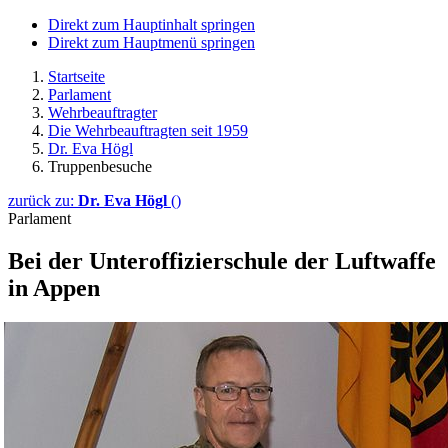
Direkt zum Hauptinhalt springen
Direkt zum Hauptmenü springen
Startseite
Parlament
Wehrbeauftragter
Die Wehrbeauftragten seit 1959
Dr. Eva Högl
Truppenbesuche
zurück zu:
Dr. Eva Högl
()
Parlament
Bei der Unteroffizier­schule der Luftwaffe
in Appen