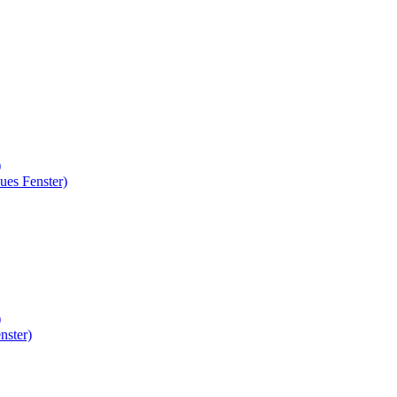
)
ues Fenster)
)
nster)