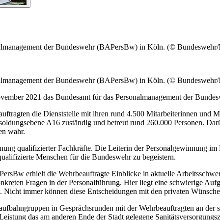
l
management
der Bundeswehr (BAPersBw) in Köln. (© Bundeswehr/
l
management
der Bundeswehr (BAPersBw) in Köln. (© Bundeswehr/
ovember 2021 das Bundesamt für das Personal
management
der Bundes
ftragten die Dienststelle mit ihren rund 4.500 Mitarbeiterinnen und M
Besoldungsebene A16 zuständig und betreut rund 260.000 Personen. Dar
en wahr.
ng qualifizierter Fachkräfte. Die Leiterin der Personalgewinnung im
ualifizierte Menschen für die Bundeswehr zu begeistern.
PersBw erhielt die Wehrbeauftragte Einblicke in aktuelle Arbeitsschwer
eten Fragen in der Personalführung. Hier liegt eine schwierige Aufga
n. Nicht immer können diese Entscheidungen mit den privaten Wünsche
aufbahngruppen in Gesprächsrunden mit der Wehrbeauftragten an der sei
he Leistung das am anderen Ende der Stadt gelegene Sanitätsversorgun