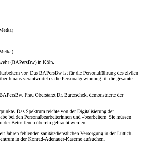
Metka)
Metka)
wehr (BAPersBw) in Köln.
itarbeitern vor. Das BAPersBw ist für die Personalführung des zivilen
über hinaus verantwortet es die Personalgewinnung für die gesamte
 BAPersBw, Frau Oberstarzt Dr. Bartoschek, demonstrierte der
punkte. Das Spektrum reichte von der Digitalisierung der
be bei den Personalbearbeiterinnen und –bearbeitern. Sie müssen
n der Betroffenen überein gebracht werden.
t Jahren fehlenden sanitätsdienstlichen Versorgung in der Lüttich-
gszentrum in der Konrad-Adenauer-Kaserne aufsuchen.