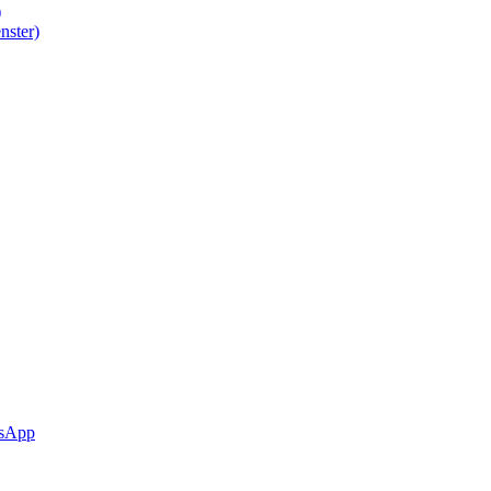
)
nster)
sApp