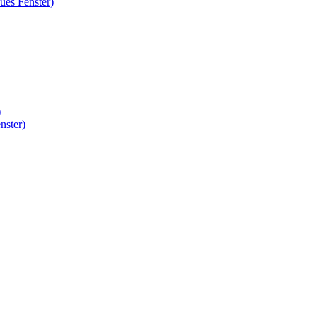
ues Fenster)
)
nster)