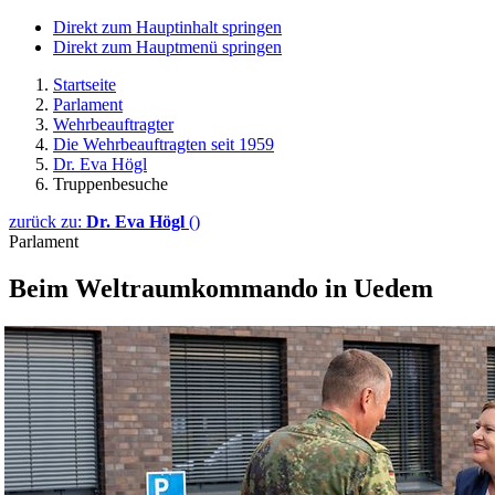
Direkt zum Hauptinhalt springen
Direkt zum Hauptmenü springen
Startseite
Parlament
Wehrbeauftragter
Die Wehrbeauftragten seit 1959
Dr. Eva Högl
Truppenbesuche
zurück zu:
Dr. Eva Högl
()
Parlament
Beim Weltraumkommando in Uedem