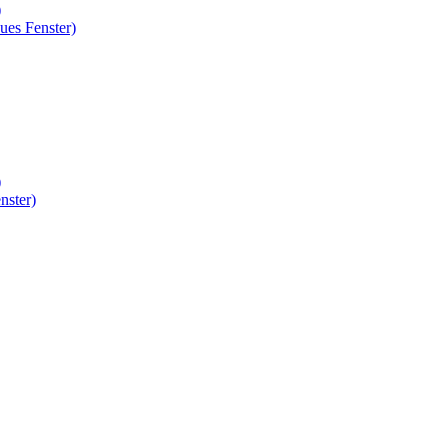
)
ues Fenster)
)
nster)