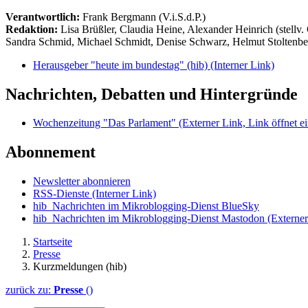
Verantwortlich:
Frank Bergmann (V.i.S.d.P.)
Redaktion:
Lisa Brüßler, Claudia Heine, Alexander Heinrich (stellv.
Sandra Schmid, Michael Schmidt, Denise Schwarz, Helmut Stoltenbe
Herausgeber "heute im bundestag" (hib)
(Interner Link)
Nachrichten, Debatten und Hintergründe
Wochenzeitung "Das Parlament"
(Externer Link, Link öffnet ei
Abonnement
Newsletter abonnieren
RSS-Dienste
(Interner Link)
hib_Nachrichten im Mikroblogging-Dienst BlueSky
hib_Nachrichten im Mikroblogging-Dienst Mastodon
(Externer
Startseite
Presse
Kurzmeldungen (hib)
zurück zu:
Presse
()