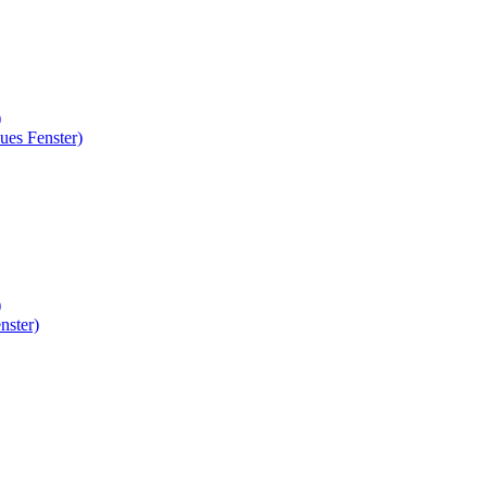
)
ues Fenster)
)
nster)