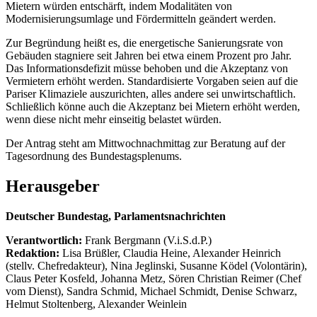
Mietern würden entschärft, indem Modalitäten von
Modernisierungsumlage und Fördermitteln geändert werden.
Zur Begründung heißt es, die energetische Sanierungsrate von
Gebäuden stagniere seit Jahren bei etwa einem Prozent pro Jahr.
Das Informationsdefizit müsse behoben und die Akzeptanz von
Vermietern erhöht werden. Standardisierte Vorgaben seien auf die
Pariser Klimaziele auszurichten, alles andere sei unwirtschaftlich.
Schließlich könne auch die Akzeptanz bei Mietern erhöht werden,
wenn diese nicht mehr einseitig belastet würden.
Der Antrag steht am Mittwochnachmittag zur Beratung auf der
Tagesordnung des Bundestagsplenums.
Herausgeber
Deutscher Bundestag, Parlamentsnachrichten
Verantwortlich:
Frank Bergmann (V.i.S.d.P.)
Redaktion:
Lisa Brüßler, Claudia Heine, Alexander Heinrich
(stellv. Chefredakteur), Nina Jeglinski,
Susanne Ködel (Volontärin),
Claus Peter Kosfeld, Johanna Metz, Sören Christian Reimer (Chef
vom Dienst), Sandra Schmid, Michael Schmidt, Denise Schwarz,
Helmut Stoltenberg, Alexander Weinlein