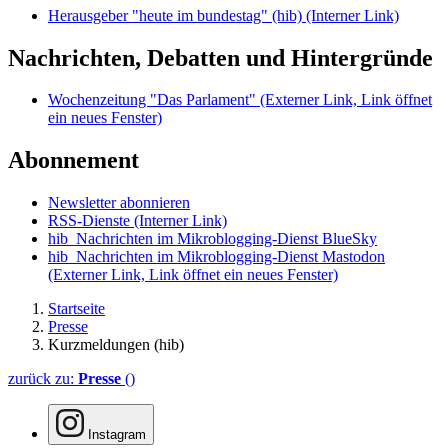
Herausgeber "heute im bundestag" (hib)
(Interner Link)
Nachrichten, Debatten und Hintergründe
Wochenzeitung "Das Parlament"
(Externer Link, Link öffnet
ein neues Fenster)
Abonnement
Newsletter abonnieren
RSS-Dienste
(Interner Link)
hib_Nachrichten im Mikroblogging-Dienst BlueSky
hib_Nachrichten im Mikroblogging-Dienst Mastodon
(Externer Link, Link öffnet ein neues Fenster)
Startseite
Presse
Kurzmeldungen (hib)
zurück zu:
Presse
()
Instagram