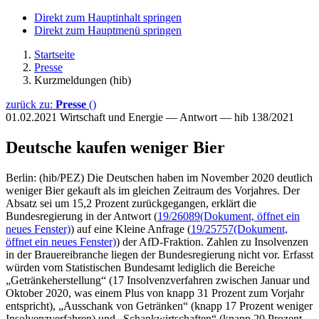
Direkt zum Hauptinhalt springen
Direkt zum Hauptmenü springen
Startseite
Presse
Kurzmeldungen (hib)
zurück zu:
Presse
()
01.02.2021
Wirtschaft und Energie — Antwort — hib 138/2021
Deutsche kaufen weniger Bier
Berlin: (hib/PEZ) Die Deutschen haben im November 2020 deutlich
weniger Bier gekauft als im gleichen Zeitraum des Vorjahres. Der
Absatz sei um 15,2 Prozent zurückgegangen, erklärt die
Bundesregierung in der Antwort (
19/26089
(Dokument, öffnet ein
neues Fenster)
) auf eine Kleine Anfrage (
19/25757
(Dokument,
öffnet ein neues Fenster)
) der AfD-Fraktion. Zahlen zu Insolvenzen
in der Brauereibranche liegen der Bundesregierung nicht vor. Erfasst
würden vom Statistischen Bundesamt lediglich die Bereiche
„Getränkeherstellung“ (17 Insolvenzverfahren zwischen Januar und
Oktober 2020, was einem Plus von knapp 31 Prozent zum Vorjahr
entspricht), „Ausschank von Getränken“ (knapp 17 Prozent weniger
Insolvenzverfahren) und „Schankwirtschaften“ (knapp 20 Prozent