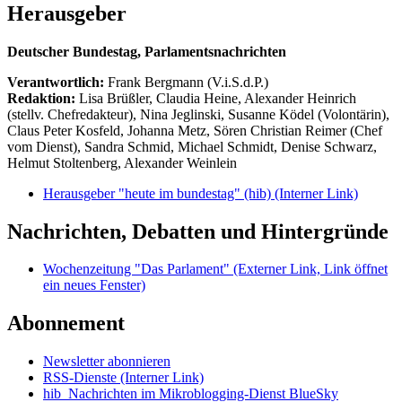
Herausgeber
Deutscher Bundestag, Parlamentsnachrichten
Verantwortlich:
Frank Bergmann (V.i.S.d.P.)
Redaktion:
Lisa Brüßler, Claudia Heine, Alexander Heinrich
(stellv. Chefredakteur), Nina Jeglinski,
Susanne Ködel (Volontärin),
Claus Peter Kosfeld, Johanna Metz, Sören Christian Reimer (Chef
vom Dienst), Sandra Schmid, Michael Schmidt, Denise Schwarz,
Helmut Stoltenberg, Alexander Weinlein
Herausgeber "heute im bundestag" (hib)
(Interner Link)
Nachrichten, Debatten und Hintergründe
Wochenzeitung "Das Parlament"
(Externer Link, Link öffnet
ein neues Fenster)
Abonnement
Newsletter abonnieren
RSS-Dienste
(Interner Link)
hib_Nachrichten im Mikroblogging-Dienst BlueSky