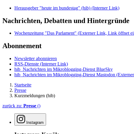
Herausgeber "heute im bundestag" (hib)
(Interner Link)
Nachrichten, Debatten und Hintergründe
Wochenzeitung "Das Parlament"
(Externer Link, Link öffnet ei
Abonnement
Newsletter abonnieren
RSS-Dienste
(Interner Link)
hib_Nachrichten im Mikroblogging-Dienst BlueSky
hib_Nachrichten im Mikroblogging-Dienst Mastodon
(Externer
Startseite
Presse
Kurzmeldungen (hib)
zurück zu:
Presse
()
Instagram