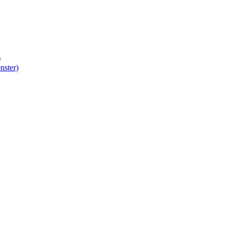
)
nster)