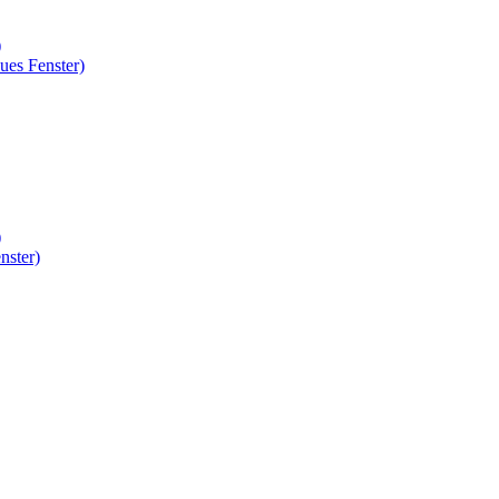
)
ues Fenster)
)
nster)