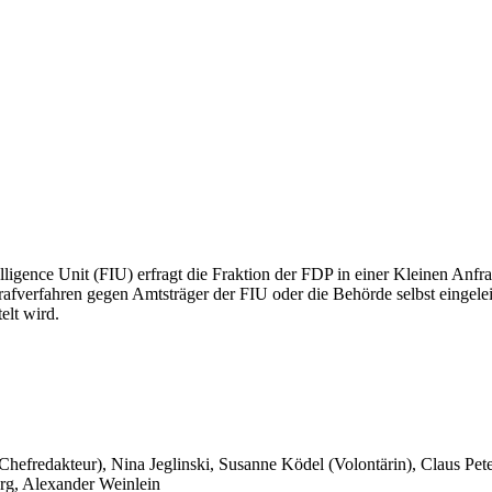
lligence Unit (FIU) erfragt die Fraktion der FDP in einer Kleinen Anfra
fverfahren gegen Amtsträger der FIU oder die Behörde selbst eingele
elt wird.
 Chefredakteur), Nina Jeglinski,
Susanne Ködel (Volontärin),
Claus Pet
rg, Alexander Weinlein