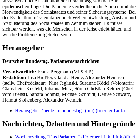
wissenschaftliche Evaluation der Regelungsgesamtheit zur
epidemischen Lage. Die Pandemie verdeutliche die Stärken und die
Notwendigkeit des Sozialstaates und seiner Sicherungssysteme. Bei
der Evaluation müssten daher auch Weiterentwicklung, Ausbau und
Stabilisierung des Sozialstaates im Zentrum stehen. Es müsse
sichtbar werden, was die Menschen in der Krise erlebt hätten und
welche Probleme aufgetreten seien.
Herausgeber
Deutscher Bundestag, Parlamentsnachrichten
Verantwortlich:
Frank Bergmann (V.i.S.d.P.)
Redaktion:
Lisa Brüßler, Claudia Heine, Alexander Heinrich
(stellv. Chefredakteur), Nina Jeglinski,
Susanne Ködel (Volontärin),
Claus Peter Kosfeld, Johanna Metz, Sören Christian Reimer (Chef
vom Dienst), Sandra Schmid, Michael Schmidt, Denise Schwarz,
Helmut Stoltenberg, Alexander Weinlein
Herausgeber "heute im bundestag" (hib)
(Interner Link)
Nachrichten, Debatten und Hintergründe
Wochenzeitung "Das Parlament"
(Externer Link, Link öffnet