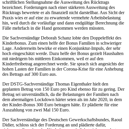
schriftlichen Stellungnahme die Ausweitung des Rücktrags
bezeichnet. Forderungen nach einer stärkeren Ausweitung des
Rücktrags bewertete er als finanziell nicht darstellbar. Aus Sicht der
Praxis wies er auf eine zu erwartende vermehrte Arbeitsbelastung
hin, weil durch die vorläufige und dann endgültige Berechnung die
Fälle mehrfach in die Hand genommen werden müssten.
Die Sachverständige Deborah Schanz lobte den Doppeleffekt des
Kinderbonus. Zum einen helfe der Bonus Familien in schwieriger
Lage. Andererseits bewirke er einen Konjunktur-Impuls, der sehr
hoch eingeschätzt werde. Dazu helfe der Bonus gezielt Haushalten
mit niedrigem bis mittleren Einkommen, weil er auf den
Kinderfreibetrag angerechnet werde. Sie sprach sich angesichts der
hohen Lasten der Familien in der Corona-Krise für eine Anhebung
des Betrags auf 300 Euro aus.
Der DSTG-Sachverständige Thomas Eigenthaler hielt den
geplanten Betrag von 150 Euro pro Kind ebenso für zu gering. Der
Betrag sei unverständlich, da die Belastungen der Familien nach
dem abermaligen Lockdown härter seien als im Jahr 2020, in dem
der Kinder-Bonus 300 Euro betragen hätte. Er plädierte für eine
Auszahlung von zwei Mal 150 Euro.
Der Sachverständige des Deutschen Gewerkschaftsbundes, Raoul
Didier, schloss sich der Forderung an und plädierte dafür,