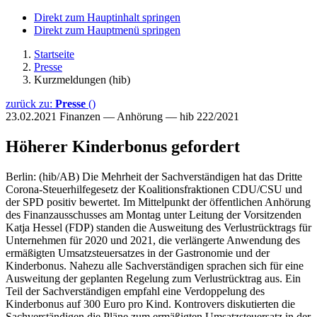
Direkt zum Hauptinhalt springen
Direkt zum Hauptmenü springen
Startseite
Presse
Kurzmeldungen (hib)
zurück zu:
Presse
()
23.02.2021
Finanzen — Anhörung — hib 222/2021
Höherer Kinderbonus gefordert
Berlin: (hib/AB) Die Mehrheit der Sachverständigen hat das Dritte
Corona-Steuerhilfegesetz der Koalitionsfraktionen CDU/CSU und
der SPD positiv bewertet. Im Mittelpunkt der öffentlichen Anhörung
des Finanzausschusses am Montag unter Leitung der Vorsitzenden
Katja Hessel (FDP) standen die Ausweitung des Verlustrücktrags für
Unternehmen für 2020 und 2021, die verlängerte Anwendung des
ermäßigten Umsatzsteuersatzes in der Gastronomie und der
Kinderbonus. Nahezu alle Sachverständigen sprachen sich für eine
Ausweitung der geplanten Regelung zum Verlustrücktrag aus. Ein
Teil der Sachverständigen empfahl eine Verdoppelung des
Kinderbonus auf 300 Euro pro Kind. Kontrovers diskutierten die
Sachverständigen die Pläne zum ermäßigten Umsatzsteuersatz in der