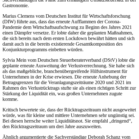
Gastronomie.
Marius Clemens vom Deutschen Institut für Wirtschaftsforschung
(DIW) führte aus, dass das erneute Aufflammen der Corona-
Pandemie dem Wirtschaftsaufschwung zu Beginn des Jahres 2021
einen Dämpfer versetze. Er lobte daher die geplanten Maßnahmen,
die sich bereits nach dem ersten Lockdown bewährt hätten und sich
damit auch in die bereits existierende Gesamtkomposition des
Konjunkturprogramms einbetten würden.
Sylvia Mein vom Deutschen Steuerberaterverband (DStV) lobte die
geplante erneute Ausweitung der Verlustverrechnung. Sie habe sich
als das maßgebliche, branchenübergreifende Hilfsinstrument für
Unternehmen in der Krise erwiesen. Die erneute Anhebung der
Betragsgrenzen für die Veranlagungszeiträume 2020 und 2021 im
Rahmen des Verlustrücktrags stufte sie als einen richtigen Schritt zur
Stärkung der Liquidität ein, was großen Unternehmen zugute
komme.
Kritisch bewertete sie, dass der Rücktragszeitraum nicht ausgeweitet
würde, was für kleine und mittlere Unternehmen sehr ungünstig sei.
Bei diesen herrsche weiter Liquiditätsnot. Sie empfahl „dringend“,
den Rücktragszeitraum um drei Jahre auszuweiten.
Ähnlich argumentierte die Sachverständige Deborah Schanz vom