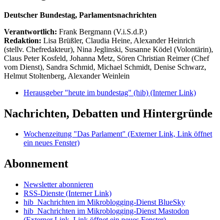
Deutscher Bundestag, Parlamentsnachrichten
Verantwortlich:
Frank Bergmann (V.i.S.d.P.)
Redaktion:
Lisa Brüßler, Claudia Heine, Alexander Heinrich
(stellv. Chefredakteur), Nina Jeglinski,
Susanne Ködel (Volontärin),
Claus Peter Kosfeld, Johanna Metz, Sören Christian Reimer (Chef
vom Dienst), Sandra Schmid, Michael Schmidt, Denise Schwarz,
Helmut Stoltenberg, Alexander Weinlein
Herausgeber "heute im bundestag" (hib)
(Interner Link)
Nachrichten, Debatten und Hintergründe
Wochenzeitung "Das Parlament"
(Externer Link, Link öffnet
ein neues Fenster)
Abonnement
Newsletter abonnieren
RSS-Dienste
(Interner Link)
hib_Nachrichten im Mikroblogging-Dienst BlueSky
hib_Nachrichten im Mikroblogging-Dienst Mastodon
(Externer Link, Link öffnet ein neues Fenster)