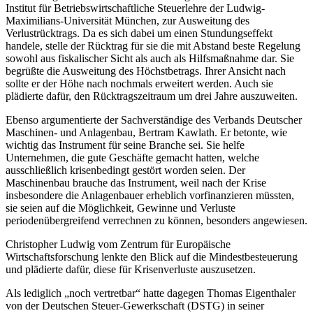
Institut für Betriebswirtschaftliche Steuerlehre der Ludwig-
Maximilians-Universität München, zur Ausweitung des
Verlustrücktrags. Da es sich dabei um einen Stundungseffekt
handele, stelle der Rücktrag für sie die mit Abstand beste Regelung
sowohl aus fiskalischer Sicht als auch als Hilfsmaßnahme dar. Sie
begrüßte die Ausweitung des Höchstbetrags. Ihrer Ansicht nach
sollte er der Höhe nach nochmals erweitert werden. Auch sie
plädierte dafür, den Rücktragszeitraum um drei Jahre auszuweiten.
Ebenso argumentierte der Sachverständige des Verbands Deutscher
Maschinen- und Anlagenbau, Bertram Kawlath. Er betonte, wie
wichtig das Instrument für seine Branche sei. Sie helfe
Unternehmen, die gute Geschäfte gemacht hatten, welche
ausschließlich krisenbedingt gestört worden seien. Der
Maschinenbau brauche das Instrument, weil nach der Krise
insbesondere die Anlagenbauer erheblich vorfinanzieren müssten,
sie seien auf die Möglichkeit, Gewinne und Verluste
periodenübergreifend verrechnen zu können, besonders angewiesen.
Christopher Ludwig vom Zentrum für Europäische
Wirtschaftsforschung lenkte den Blick auf die Mindestbesteuerung
und plädierte dafür, diese für Krisenverluste auszusetzen.
Als lediglich „noch vertretbar“ hatte dagegen Thomas Eigenthaler
von der Deutschen Steuer-Gewerkschaft (DSTG) in seiner