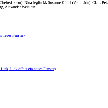
 Chefredakteur), Nina Jeglinski,
Susanne Ködel (Volontärin),
Claus Pet
rg, Alexander Weinlein
n neues Fenster)
 Link, Link öffnet ein neues Fenster)