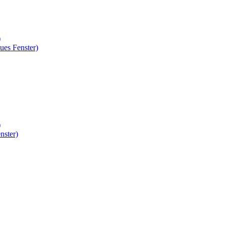
)
ues Fenster)
)
nster)