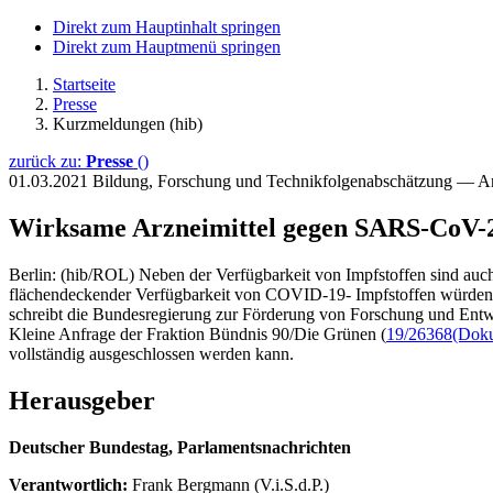
Direkt zum Hauptinhalt springen
Direkt zum Hauptmenü springen
Startseite
Presse
Kurzmeldungen (hib)
zurück zu:
Presse
()
01.03.2021
Bildung, Forschung und Technikfolgenabschätzung — A
Wirksame Arzneimittel gegen SARS-CoV-
Berlin: (hib/ROL) Neben der Verfügbarkeit von Impfstoffen sind a
flächendeckender Verfügbarkeit von COVID-19- Impfstoffen würden a
schreibt die Bundesregierung zur Förderung von Forschung und Entw
Kleine Anfrage der Fraktion Bündnis 90/Die Grünen (
19/26368
(Doku
vollständig ausgeschlossen werden kann.
Herausgeber
Deutscher Bundestag, Parlamentsnachrichten
Verantwortlich:
Frank Bergmann (V.i.S.d.P.)