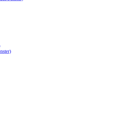
)
nster)