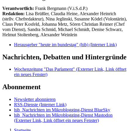
Verantwortlich:
Frank Bergmann (V.i.S.d.P.)
Redaktion:
Lisa Brüßler, Claudia Heine, Alexander Heinrich
(stellv. Chefredakteur), Nina Jeglinski,
Susanne Ködel (Volontärin),
Claus Peter Kosfeld, Johanna Metz, Sören Christian Reimer (Chef
vom Dienst), Sandra Schmid, Michael Schmidt, Denise Schwarz,
Helmut Stoltenberg, Alexander Weinlein
Herausgeber "heute im bundestag" (hib)
(Interner Link)
Nachrichten, Debatten und Hintergründe
Wochenzeitung "Das Parlament"
(Externer Link, Link öffnet
ein neues Fenster)
Abonnement
Newsletter abonnieren
RSS-Dienste
(Interner Link)
hib_Nachrichten im Mikroblogging-Dienst BlueSky
hib_Nachrichten im Mikroblogging-Dienst Mastodon
(Externer Link, Link öffnet ein neues Fenster)
Startseite