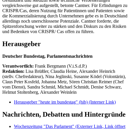
Gesundheit und Medizin sowie technische Verbesserungen
vergleichsweise gut aufgestellt, betonte Cantner. Für Erfindungen zu
CRISPR/Cas, deren Nutzung für Patientinnen und Patienten sowie
die Kommerzialisierung durch Unternehmen gebe es in Deutschland
allerdings noch unerschlossene Potenziale. Cantner forderte, die
Spitzenforschung weiter zu stärken und den Diskurs zu den Risiken
und Bedenken von CRISPR/ Cas offen zu führen.
Herausgeber
Deutscher Bundestag, Parlamentsnachrichten
Verantwortlich:
Frank Bergmann (V.i.S.d.P.)
Redaktion:
Lisa Brüßler, Claudia Heine, Alexander Heinrich
(stellv. Chefredakteur), Nina Jeglinski,
Susanne Ködel (Volontärin),
Claus Peter Kosfeld, Johanna Metz, Sören Christian Reimer (Chef
vom Dienst), Sandra Schmid, Michael Schmidt, Denise Schwarz,
Helmut Stoltenberg, Alexander Weinlein
Herausgeber "heute im bundestag" (hib)
(Interner Link)
Nachrichten, Debatten und Hintergründe
Wochenzeitung "Das Parlament"
(Externer Link, Link öffnet