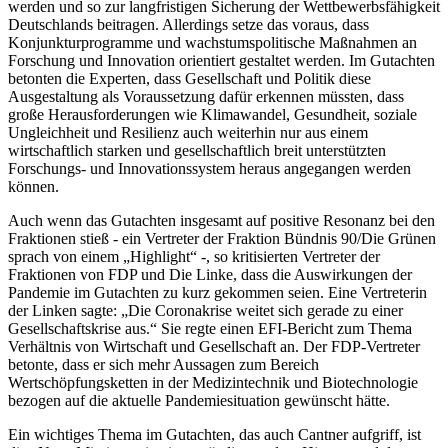
werden und so zur langfristigen Sicherung der Wettbewerbsfähigkeit
Deutschlands beitragen. Allerdings setze das voraus, dass
Konjunkturprogramme und wachstumspolitische Maßnahmen an
Forschung und Innovation orientiert gestaltet werden. Im Gutachten
betonten die Experten, dass Gesellschaft und Politik diese
Ausgestaltung als Voraussetzung dafür erkennen müssten, dass
große Herausforderungen wie Klimawandel, Gesundheit, soziale
Ungleichheit und Resilienz auch weiterhin nur aus einem
wirtschaftlich starken und gesellschaftlich breit unterstützten
Forschungs- und Innovationssystem heraus angegangen werden
können.
Auch wenn das Gutachten insgesamt auf positive Resonanz bei den
Fraktionen stieß - ein Vertreter der Fraktion Bündnis 90/Die Grünen
sprach von einem „Highlight“ -, so kritisierten Vertreter der
Fraktionen von FDP und Die Linke, dass die Auswirkungen der
Pandemie im Gutachten zu kurz gekommen seien. Eine Vertreterin
der Linken sagte: „Die Coronakrise weitet sich gerade zu einer
Gesellschaftskrise aus.“ Sie regte einen EFI-Bericht zum Thema
Verhältnis von Wirtschaft und Gesellschaft an. Der FDP-Vertreter
betonte, dass er sich mehr Aussagen zum Bereich
Wertschöpfungsketten in der Medizintechnik und Biotechnologie
bezogen auf die aktuelle Pandemiesituation gewünscht hätte.
Ein wichtiges Thema im Gutachten, das auch Cantner aufgriff, ist