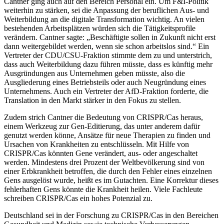
Cantner ging auch auf den Bereich Personal ein. Um F&I-Politik
weiterhin zu stärken, sei die Anpassung der beruflichen Aus- und
Weiterbildung an die digitale Transformation wichtig. An vielen
bestehenden Arbeitsplätzen würden sich die Tätigkeitsprofile
verändern. Cantner sagte: „Beschäftigte sollen in Zukunft nicht erst
dann weitergebildet werden, wenn sie schon arbeitslos sind.“ Ein
Vertreter der CDU/CSU-Fraktion stimmte dem zu und unterstrich,
dass auch Weiterbildung dazu führen müsste, dass es künftig mehr
Ausgründungen aus Unternehmen geben müsste, also die
Ausgliederung eines Betriebsteils oder auch Neugründung eines
Unternehmens. Auch ein Vertreter der AfD-Fraktion forderte, die
Translation in den Markt stärker in den Fokus zu stellen.
Zudem strich Cantner die Bedeutung von CRISPR/Cas heraus,
einem Werkzeug zur Gen-Editierung, das unter anderem dafür
genutzt werden könne, Ansätze für neue Therapien zu finden und
Ursachen von Krankheiten zu entschlüsseln. Mit Hilfe von
CRISPR/Cas könnten Gene verändert, aus- oder angeschaltet
werden. Mindestens drei Prozent der Weltbevölkerung sind von
einer Erbkrankheit betroffen, die durch den Fehler eines einzelnen
Gens ausgelöst wurde, heißt es im Gutachten. Eine Korrektur dieses
fehlerhaften Gens könnte die Krankheit heilen. Viele Fachleute
schreiben CRISPR/Cas ein hohes Potenzial zu.
Deutschland sei in der Forschung zu CRISPR/Cas in den Bereichen