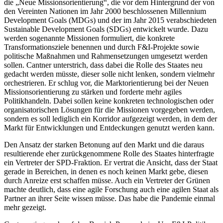
die „Neue Missionsorientierung“, die vor dem Hintergrund der von
den Vereinten Nationen im Jahr 2000 beschlossenen Millennium
Development Goals (MDGs) und der im Jahr 2015 verabschiedeten
Sustainable Development Goals (SDGs) entwickelt wurde. Dazu
werden sogenannte Missionen formuliert, die konkrete
Transformationsziele benennen und durch F&I-Projekte sowie
politische Maßnahmen und Rahmensetzungen umgesetzt werden
sollen. Cantner unterstrich, dass dabei die Rolle des Staates neu
gedacht werden müsste, dieser solle nicht lenken, sondern vielmehr
orchestrieren. Er schlug vor, die Marktorientierung bei der Neuen
Missionsorientierung zu stärken und forderte mehr agiles
Politikhandeln. Dabei sollen keine konkreten technologischen oder
organisatorischen Lösungen für die Missionen vorgegeben werden,
sondern es soll lediglich ein Korridor aufgezeigt werden, in dem der
Markt für Entwicklungen und Entdeckungen genutzt werden kann.
Den Ansatz der starken Betonung auf den Markt und die daraus
resultierende eher zurückgenommene Rolle des Staates hinterfragte
ein Vertreter der SPD-Fraktion. Er vertrat die Ansicht, dass der Staat
gerade in Bereichen, in denen es noch keinen Markt gebe, diesen
durch Anreize erst schaffen müsse. Auch ein Vertreter der Grünen
machte deutlich, dass eine agile Forschung auch eine agilen Staat als
Partner an ihrer Seite wissen müsse. Das habe die Pandemie einmal
mehr gezeigt.