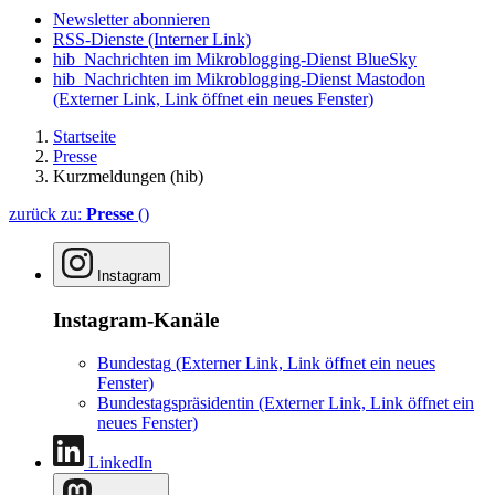
Newsletter abonnieren
RSS-Dienste
(Interner Link)
hib_Nachrichten im Mikroblogging-Dienst BlueSky
hib_Nachrichten im Mikroblogging-Dienst Mastodon
(Externer Link, Link öffnet ein neues Fenster)
Startseite
Presse
Kurzmeldungen (hib)
zurück zu:
Presse
()
Instagram
Instagram-Kanäle
Bundestag
(Externer Link, Link öffnet ein neues
Fenster)
Bundestagspräsidentin
(Externer Link, Link öffnet ein
neues Fenster)
LinkedIn