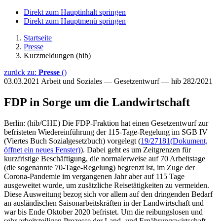
Direkt zum Hauptinhalt springen
Direkt zum Hauptmenü springen
Startseite
Presse
Kurzmeldungen (hib)
zurück zu:
Presse
()
03.03.2021
Arbeit und Soziales — Gesetzentwurf — hib 282/2021
FDP in Sorge um die Landwirtschaft
Berlin: (hib/CHE) Die FDP-Fraktion hat einen Gesetzentwurf zur
befristeten Wiedereinführung der 115-Tage-Regelung im SGB IV
(Viertes Buch Sozialgesetzbuch) vorgelegt (
19/27181
(Dokument,
öffnet ein neues Fenster)
). Dabei geht es um Zeitgrenzen für
kurzfristige Beschäftigung, die normalerweise auf 70 Arbeitstage
(die sogenannte 70-Tage-Regelung) begrenzt ist, im Zuge der
Corona-Pandemie im vergangenen Jahr aber auf 115 Tage
ausgeweitet wurde, um zusätzliche Reisetätigkeiten zu vermeiden.
Diese Ausweitung bezog sich vor allem auf den dringenden Bedarf
an ausländischen Saisonarbeitskräften in der Landwirtschaft und
war bis Ende Oktober 2020 befristet. Um die reibungslosen und
sehr arbeitsteiligen Prozesse der Land- und Ernährungswirtschaft