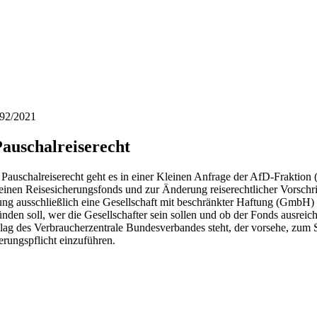
292/2021
Pauschalreiserecht
auschalreiserecht geht es in einer Kleinen Anfrage der AfD-Fraktion 
inen Reisesicherungsfonds und zur Änderung reiserechtlicher Vorschrif
g ausschließlich eine Gesellschaft mit beschränkter Haftung (GmbH) a
nden soll, wer die Gesellschafter sein sollen und ob der Fonds ausrei
g des Verbraucherzentrale Bundesverbandes steht, der vorsehe, zum S
erungspflicht einzuführen.