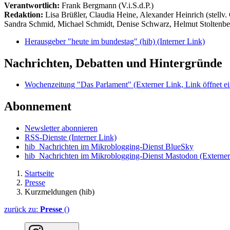
Verantwortlich:
Frank Bergmann (V.i.S.d.P.)
Redaktion:
Lisa Brüßler, Claudia Heine, Alexander Heinrich (stellv.
Sandra Schmid, Michael Schmidt, Denise Schwarz, Helmut Stoltenbe
Herausgeber "heute im bundestag" (hib)
(Interner Link)
Nachrichten, Debatten und Hintergründe
Wochenzeitung "Das Parlament"
(Externer Link, Link öffnet ei
Abonnement
Newsletter abonnieren
RSS-Dienste
(Interner Link)
hib_Nachrichten im Mikroblogging-Dienst BlueSky
hib_Nachrichten im Mikroblogging-Dienst Mastodon
(Externer
Startseite
Presse
Kurzmeldungen (hib)
zurück zu:
Presse
()