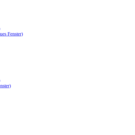
)
ues Fenster)
)
nster)