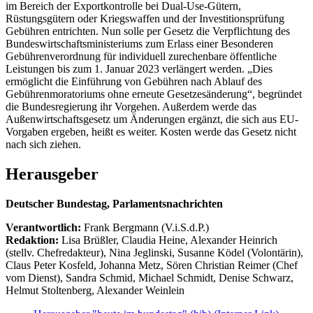
im Bereich der Exportkontrolle bei Dual-Use-Gütern,
Rüstungsgütern oder Kriegswaffen und der Investitionsprüfung
Gebühren entrichten. Nun solle per Gesetz die Verpflichtung des
Bundeswirtschaftsministeriums zum Erlass einer Besonderen
Gebührenverordnung für individuell zurechenbare öffentliche
Leistungen bis zum 1. Januar 2023 verlängert werden. „Dies
ermöglicht die Einführung von Gebühren nach Ablauf des
Gebührenmoratoriums ohne erneute Gesetzesänderung“, begründet
die Bundesregierung ihr Vorgehen. Außerdem werde das
Außenwirtschaftsgesetz um Änderungen ergänzt, die sich aus EU-
Vorgaben ergeben, heißt es weiter. Kosten werde das Gesetz nicht
nach sich ziehen.
Herausgeber
Deutscher Bundestag, Parlamentsnachrichten
Verantwortlich:
Frank Bergmann (V.i.S.d.P.)
Redaktion:
Lisa Brüßler, Claudia Heine, Alexander Heinrich
(stellv. Chefredakteur), Nina Jeglinski,
Susanne Ködel (Volontärin),
Claus Peter Kosfeld, Johanna Metz, Sören Christian Reimer (Chef
vom Dienst), Sandra Schmid, Michael Schmidt, Denise Schwarz,
Helmut Stoltenberg, Alexander Weinlein