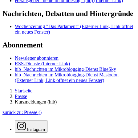
Herausgeber "heute im bundestag" (hib)
(Interner Link)
Nachrichten, Debatten und Hintergründe
Wochenzeitung "Das Parlament"
(Externer Link, Link öffnet
ein neues Fenster)
Abonnement
Newsletter abonnieren
RSS-Dienste
(Interner Link)
hib_Nachrichten im Mikroblogging-Dienst BlueSky
hib_Nachrichten im Mikroblogging-Dienst Mastodon
(Externer Link, Link öffnet ein neues Fenster)
Startseite
Presse
Kurzmeldungen (hib)
zurück zu:
Presse
()
Instagram