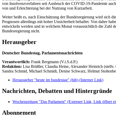
von Insolvenzverfahren seit Ausbruch der COVID-19-Pandemie auch a
von und Erleichterung bei der Nutzung von Kurzarbeit.
Weiter heißt es, nach Einschätzung der Bundesregierung wird sich d
Prognosen allerdings mit hoher Unsicherheit behaftet. Von daher hab
entwickeln werden und in welchem Monat voraussichtlich die Zahl de
Bundesregierung nicht.
Herausgeber
Deutscher Bundestag, Parlamentsnachrichten
Verantwortlich:
Frank Bergmann (V.i.S.d.P.)
Redaktion:
Lisa Brüßler, Claudia Heine, Alexander Heinrich (stellv.
Sandra Schmid, Michael Schmidt, Denise Schwarz, Helmut Stoltenbe
Herausgeber "heute im bundestag" (hib)
(Interner Link)
Nachrichten, Debatten und Hintergründe
Wochenzeitung "Das Parlament"
(Externer Link, Link öffnet ei
Abonnement