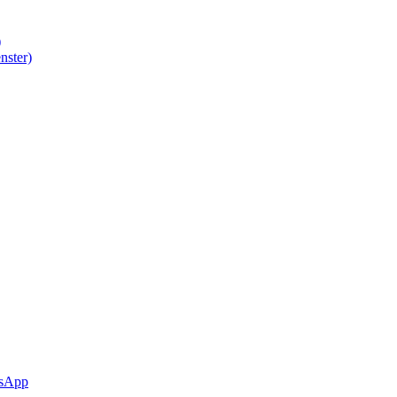
)
nster)
sApp