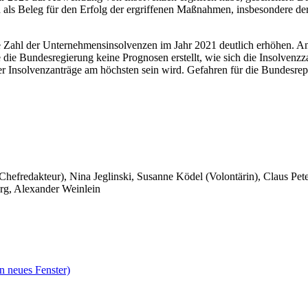
ls Beleg für den Erfolg der ergriffenen Maßnahmen, insbesondere der
ie Zahl der Unternehmensinsolvenzen im Jahr 2021 deutlich erhöhen. A
e die Bundesregierung keine Prognosen erstellt, wie sich die Insolven
r Insolvenzanträge am höchsten sein wird. Gefahren für die Bundesre
 Chefredakteur), Nina Jeglinski,
Susanne Ködel (Volontärin),
Claus Pet
rg, Alexander Weinlein
n neues Fenster)