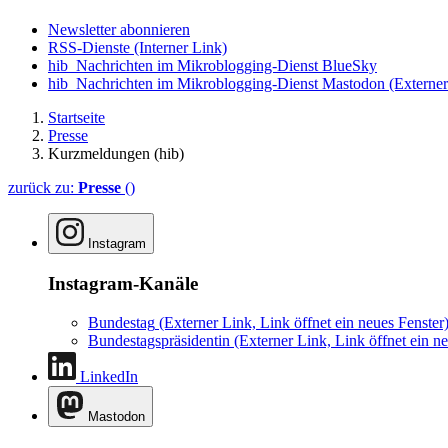
Newsletter abonnieren
RSS-Dienste
(Interner Link)
hib_Nachrichten im Mikroblogging-Dienst BlueSky
hib_Nachrichten im Mikroblogging-Dienst Mastodon
(Externer
Startseite
Presse
Kurzmeldungen (hib)
zurück zu:
Presse
()
Instagram
Instagram-Kanäle
Bundestag
(Externer Link, Link öffnet ein neues Fenster
Bundestagspräsidentin
(Externer Link, Link öffnet ein ne
LinkedIn
Mastodon