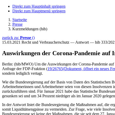
Direkt zum Hauptinhalt springen
Direkt zum Hauptmenü springen
Startseite
Presse
Kurzmeldungen (hib)
zurück zu:
Presse
()
15.03.2021
Recht und Verbraucherschutz — Antwort — hib 333/202
Auswirkungen der Corona-Pandemie auf I
Berlin: (hib/MWO) Um die Auswirkungen der Corona-Pandemie auf die
Anfrage der FDP-Fraktion (
19/26765
(Dokument, öffnet ein neues Fen
sondern lediglich vertagt.
Wie die Bundesregierung auf der Basis von Daten des Statistischen
Arbeitnehmerinnen und Arbeitnehmer seien von diesen Insolvenzen im
zurückzuführen sind. Für Januar 2021 habe das Statistische Bundesamt
gesunken sei und um 34 Prozent niedriger als im Januar 2020 gelegen
In der Antwort listet die Bundesregierung die Maßnahmen auf, die e
somit Liquiditätsengpässe zu vermeiden. Zur Frage, wie viele Insol
Bundesregierung sei keine der Maßnahmen, die sie seit dem 27. Janua