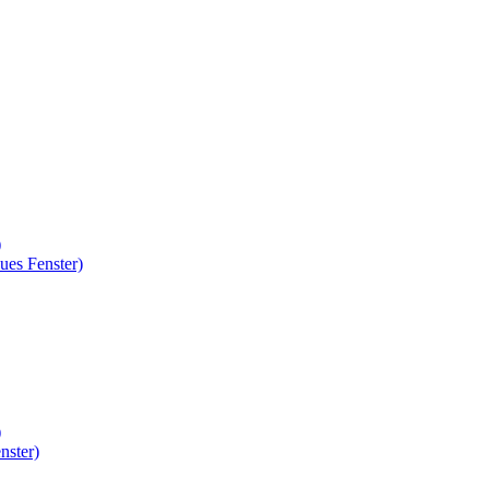
)
ues Fenster)
)
nster)