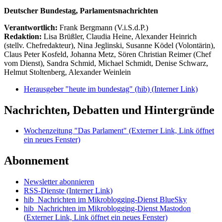
Deutscher Bundestag, Parlamentsnachrichten
Verantwortlich:
Frank Bergmann (V.i.S.d.P.)
Redaktion:
Lisa Brüßler, Claudia Heine, Alexander Heinrich
(stellv. Chefredakteur), Nina Jeglinski,
Susanne Ködel (Volontärin),
Claus Peter Kosfeld, Johanna Metz, Sören Christian Reimer (Chef
vom Dienst), Sandra Schmid, Michael Schmidt, Denise Schwarz,
Helmut Stoltenberg, Alexander Weinlein
Herausgeber "heute im bundestag" (hib)
(Interner Link)
Nachrichten, Debatten und Hintergründe
Wochenzeitung "Das Parlament"
(Externer Link, Link öffnet
ein neues Fenster)
Abonnement
Newsletter abonnieren
RSS-Dienste
(Interner Link)
hib_Nachrichten im Mikroblogging-Dienst BlueSky
hib_Nachrichten im Mikroblogging-Dienst Mastodon
(Externer Link, Link öffnet ein neues Fenster)