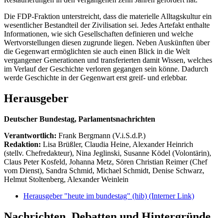
Die FDP-Fraktion unterstreicht, dass die materielle Alltagskultur ein
wesentlicher Bestandteil der Zivilisation sei. Jedes Artefakt enthalte
Informationen, wie sich Gesellschaften definieren und welche
Wertvorstellungen diesen zugrunde liegen. Neben Auskünften über
die Gegenwart ermöglichten sie auch einen Blick in die Welt
vergangener Generationen und transferierten damit Wissen, welches
im Verlauf der Geschichte verloren gegangen sein könne. Dadurch
werde Geschichte in der Gegenwart erst greif- und erlebbar.
Herausgeber
Deutscher Bundestag, Parlamentsnachrichten
Verantwortlich:
Frank Bergmann (V.i.S.d.P.)
Redaktion:
Lisa Brüßler, Claudia Heine, Alexander Heinrich
(stellv. Chefredakteur), Nina Jeglinski,
Susanne Ködel (Volontärin),
Claus Peter Kosfeld, Johanna Metz, Sören Christian Reimer (Chef
vom Dienst), Sandra Schmid, Michael Schmidt, Denise Schwarz,
Helmut Stoltenberg, Alexander Weinlein
Herausgeber "heute im bundestag" (hib)
(Interner Link)
Nachrichten, Debatten und Hintergründe