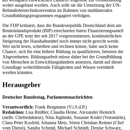
weiter ausgebaut werden. Auch solle sie die Umsetzung der UN-
Behindertenrechtskonvention im Rahmen von multilateralen
Grundbildungsprogrammen engagiert verfolgen.
Die FDP kritisiert, dass die Bundesrepublik Deutschland dem am
Bruttoinlandsprodukt (BIP) errechneten fairen Finanzierungsanteil
an der GPE trotz der seit 2017 vorgenommenen, kontinuierlichen
Steigerung der Haushaltsmittel noch immer nicht gerecht werde.
Wer nicht lesen, schreiben und rechnen könne, habe auch keine
Chance, sich für eine höhere Bildung zu qualifizieren, betonen die
Abgeordneten. Bildungsarbeit müsse daher bei der Grundbildung
von Menschen in Entwicklungsländern ansetzen, damit auf dieser
Grundlage weiterführende Fähigkeiten und Wissen vermittelt
werden könnten.
Herausgeber
Deutscher Bundestag, Parlamentsnachrichten
Verantwortlich:
Frank Bergmann (V.i.S.d.P.)
Redaktion:
Lisa Brüßler, Claudia Heine, Alexander Heinrich
(stellv. Chefredakteur), Nina Jeglinski,
Susanne Ködel (Volontärin),
Claus Peter Kosfeld, Johanna Metz, Sören Christian Reimer (Chef
vom Dienst), Sandra Schmid, Michael Schmidt, Denise Schwarz,