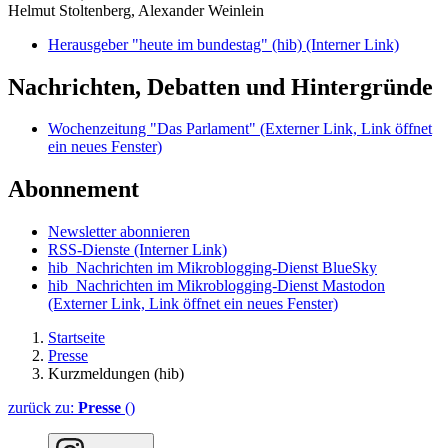
Helmut Stoltenberg, Alexander Weinlein
Herausgeber "heute im bundestag" (hib)
(Interner Link)
Nachrichten, Debatten und Hintergründe
Wochenzeitung "Das Parlament"
(Externer Link, Link öffnet
ein neues Fenster)
Abonnement
Newsletter abonnieren
RSS-Dienste
(Interner Link)
hib_Nachrichten im Mikroblogging-Dienst BlueSky
hib_Nachrichten im Mikroblogging-Dienst Mastodon
(Externer Link, Link öffnet ein neues Fenster)
Startseite
Presse
Kurzmeldungen (hib)
zurück zu:
Presse
()