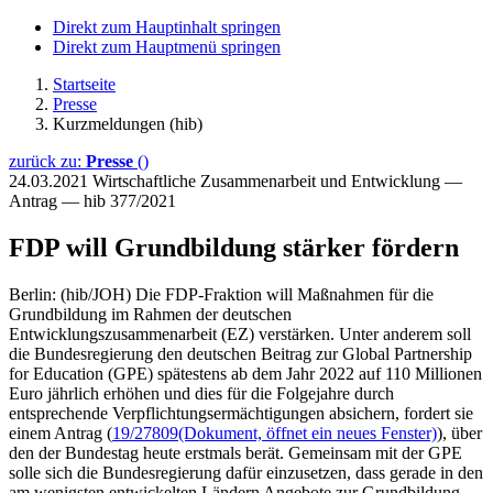
Direkt zum Hauptinhalt springen
Direkt zum Hauptmenü springen
Startseite
Presse
Kurzmeldungen (hib)
zurück zu:
Presse
()
24.03.2021
Wirtschaftliche Zusammenarbeit und Entwicklung —
Antrag — hib 377/2021
FDP will Grundbildung stärker fördern
Berlin: (hib/JOH) Die FDP-Fraktion will Maßnahmen für die
Grundbildung im Rahmen der deutschen
Entwicklungszusammenarbeit (EZ) verstärken. Unter anderem soll
die Bundesregierung den deutschen Beitrag zur Global Partnership
for Education (GPE) spätestens ab dem Jahr 2022 auf 110 Millionen
Euro jährlich erhöhen und dies für die Folgejahre durch
entsprechende Verpflichtungsermächtigungen absichern, fordert sie
einem Antrag (
19/27809
(Dokument, öffnet ein neues Fenster)
), über
den der Bundestag heute erstmals berät. Gemeinsam mit der GPE
solle sich die Bundesregierung dafür einzusetzen, dass gerade in den
am wenigsten entwickelten Ländern Angebote zur Grundbildung