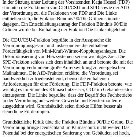
In der Sitzung unter Leitung der Vorsitzenden Katja Hessel (FDP)
stimmten die Fraktionen von CDU/CSU und SPD sowie der AfD
der Verordnung zu, die Fraktionen von FDP und Die Linke
enthielten sich, die Fraktion Bündnis 90/Die Grünen stimmte
dagegen. Ein Entschließungsantrag der Fraktion Bündnis 90/Die
Grünen wurde bei Enthaltung der Fraktion Die Linke abgelehnt.
Die CDU/CSU-Fraktion begrüßte in der Aussprache die
Verordnung insgesamt und insbesondere die enthaltene
Förderfähigkeit von Mini-Kraft-Wärme-Kopplungsanlagen. Die
Dekarbonisierung von Heizsystemen sei ein wichtiges Ziel. Die
SPD-Fraktion schloss sich dem inhaltlich an und betonte die mit der
Verordnung verbundene große Anreizwirkung zu energetischen
Maßnahmen. Die AfD-Fraktion erklärte, die Verordnung sei
handwerklich zufriedenstellend, ebenso die enthaltenen
Anforderungen für eine Förderung. Die FDP-Fraktion betonte, wie
wichtig es im Sinne des Klimaschutzes sei, CO2 im Gebäudesektor
einzusparen. Die Linke begrüßte, dass der Begriff des Fachbetriebs
in der Verordnung auf weitere Gewerke und Fenstermonteure
ausgedehnt wird. Grundsätzlich seien direkte Hilfen besser als
steuerliche Förderungen.
Grundsätzliche Kritik übte die Fraktion Bündnis 90/Die Grüne. Die
Verordnung bringe Deutschland im Klimaschutz nicht weiter. Das
Potential bei der energetischen Sanierung von Gebäuden sei hoch,